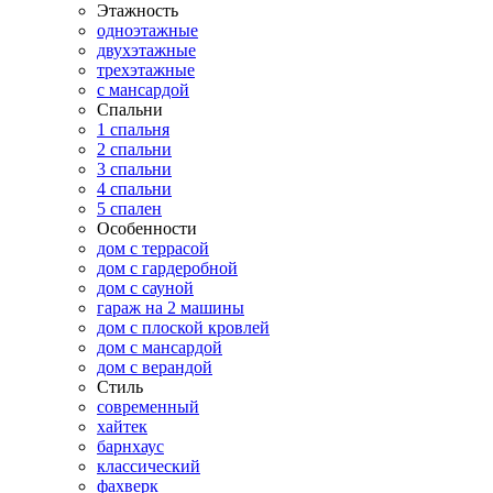
Этажность
одноэтажные
двухэтажные
трехэтажные
с мансардой
Спальни
1 спальня
2 спальни
3 спальни
4 спальни
5 спален
Особенности
дом с террасой
дом с гардеробной
дом с сауной
гараж на 2 машины
дом с плоской кровлей
дом с мансардой
дом с верандой
Стиль
современный
хайтек
барнхаус
классический
фахверк