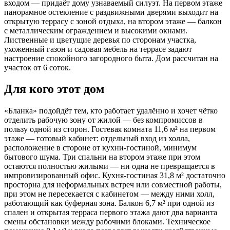
входом — придаёт дому узнаваемый силуэт. На первом этаже
панорамное остекление с раздвижными дверями выходит на
открытую террасу с зоной отдыха, на втором этаже — балкон
с металлическим ограждением и высокими окнами.
Лиственные и цветущие деревья по сторонам участка,
ухоженный газон и садовая мебель на террасе задают
настроение спокойного загородного быта. Дом рассчитан на
участок от 6 соток.
Для кого этот дом
«Бланка» подойдёт тем, кто работает удалённо и хочет чётко
отделить рабочую зону от жилой — без компромиссов в
пользу одной из сторон. Гостевая комната 11,6 м² на первом
этаже — готовый кабинет: отдельный вход из холла,
расположение в стороне от кухни-гостиной, минимум
бытового шума. Три спальни на втором этаже при этом
остаются полностью жилыми — ни одна не превращается в
импровизированный офис. Кухня-гостиная 31,8 м² достаточно
просторна для неформальных встреч или совместной работы,
при этом не пересекается с кабинетом — между ними холл,
работающий как буферная зона. Балкон 6,7 м² при одной из
спален и открытая терраса первого этажа дают два варианта
смены обстановки между рабочими блоками. Техническое