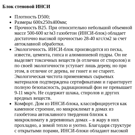
Блок стеновой ИНСИ
Плотность D500;
Размеры 600х250х400мм;
Прочность B25. При относительно небольшой объемной
массе 500-600 кг/м3 газобетон (ИНСИ-блок) обладает
достаточно высокой прочностью 28-40 кгс/см2 за счет
автоклавной обработки.
Экологичность. ИНСИ-блок производится из песка,
извести, цемента, гипса и алюминиевой пудры. Он не
выделяет токсичных веществ (в отличии от стиролов) и
по своей экологичности уступает лишь дереву, но при
этом, в отличие от дерева, не гниет и не стареет.
Экологическая чистота применяемых сырьевых
материалов подтверждена сертификатами и гарантирует
полную безопасность, радиационный фон не превышает
9-11 мкр/ч. Не содержит шлака, стиролов и других
вредных веществ.
Комфорт. Дом из ИНСИ-блока, классифицируется как
каменное строение, но микроклимат в домах из
газобетона автоклавного твердения близок к
микроклимату в деревянных домах – в жару в них
прохладно, а зимой тепло и уютно. Благодаря структуре
с открытыми порами, ИНСИ-блоки обладают высокой