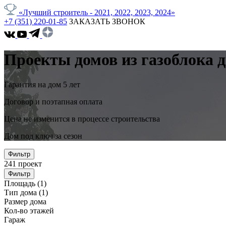
«Лучший строитель - 2021, 2022, 2023, 2024»
+7 (351) 220-01-85
ЗАКАЗАТЬ ЗВОНОК
Проекты домов из газоблока д
Гарантия на дом 5 лет
Договор и поэтапная оплата
Цена не изменится в процессе строительства
Дом под ключ за сезон
Фильтр
241
проект
Фильтр
Площадь
(1)
Тип дома
(1)
Размер дома
Кол-во этажей
Гараж