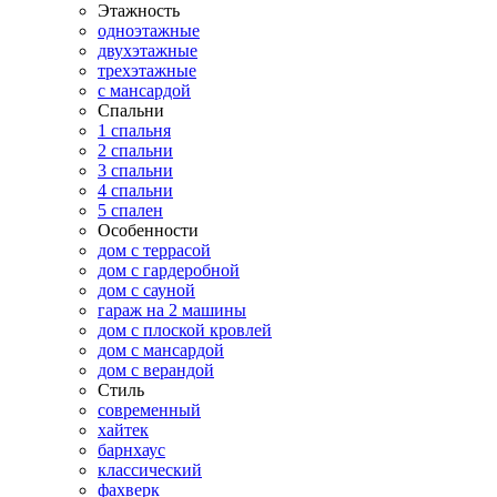
Этажность
одноэтажные
двухэтажные
трехэтажные
с мансардой
Спальни
1 спальня
2 спальни
3 спальни
4 спальни
5 спален
Особенности
дом с террасой
дом с гардеробной
дом с сауной
гараж на 2 машины
дом с плоской кровлей
дом с мансардой
дом с верандой
Стиль
современный
хайтек
барнхаус
классический
фахверк