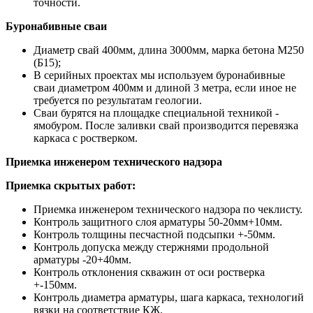
точности.
Буронабивные сваи
Диаметр свай 400мм, длина 3000мм, марка бетона М250
(Б15);
В серийных проектах мы используем буронабивные
сваи диаметром 400мм и длиной 3 метра, если иное не
требуется по результатам геологии.
Сваи бурятся на площадке специальной техникой -
ямобуром. После заливки свай производится перевязка
каркаса с ростверком.
Приемка инженером технического надзора
Приемка скрытых работ:
Приемка инженером технического надзора по чеклисту.
Контроль защитного слоя арматуры 50-20мм+10мм.
Контроль толщины песчастной подсыпки +-50мм.
Контроль допуска между стержнями продольной
арматуры -20+40мм.
Контроль отклонения скважин от оси ростверка
+-150мм.
Контроль диаметра арматуры, шага каркаса, технологий
вязки на соответствие КЖ.