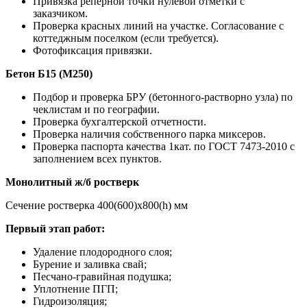
Привязка реперной точки нулевой отметки с
заказчиком.
Проверка красных линий на участке. Согласование с
коттеджным поселком (если требуется).
Фотофиксация привязки.
Бетон Б15 (М250)
Подбор и проверка БРУ (бетонного-растворно узла) по
чеклистам и по географии.
Проверка бухгалтерской отчетности.
Проверка наличия собственного парка миксеров.
Проверка паспорта качества 1кат. по ГОСТ 7473-2010 с
заполнением всех пунктов.
Монолитный ж/б ростверк
Сечение ростверка 400(600)х800(h) мм
Первый этап работ:
Удаление плодородного слоя;
Бурение и заливка свай;
Песчано-гравийная подушка;
Уплотнение ПГП;
Гидроизоляция;