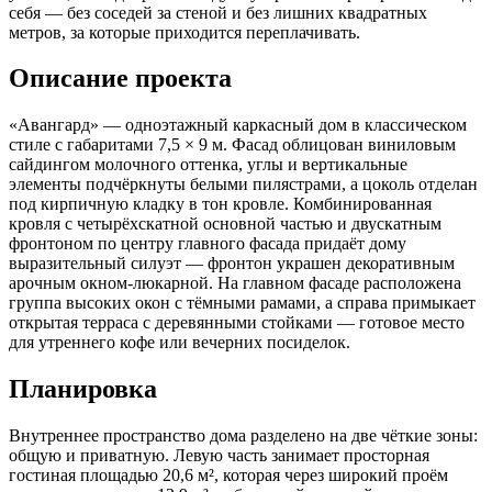
себя — без соседей за стеной и без лишних квадратных
метров, за которые приходится переплачивать.
Описание проекта
«Авангард» — одноэтажный каркасный дом в классическом
стиле с габаритами 7,5 × 9 м. Фасад облицован виниловым
сайдингом молочного оттенка, углы и вертикальные
элементы подчёркнуты белыми пилястрами, а цоколь отделан
под кирпичную кладку в тон кровле. Комбинированная
кровля с четырёхскатной основной частью и двускатным
фронтоном по центру главного фасада придаёт дому
выразительный силуэт — фронтон украшен декоративным
арочным окном-люкарной. На главном фасаде расположена
группа высоких окон с тёмными рамами, а справа примыкает
открытая терраса с деревянными стойками — готовое место
для утреннего кофе или вечерних посиделок.
Планировка
Внутреннее пространство дома разделено на две чёткие зоны:
общую и приватную. Левую часть занимает просторная
гостиная площадью 20,6 м², которая через широкий проём