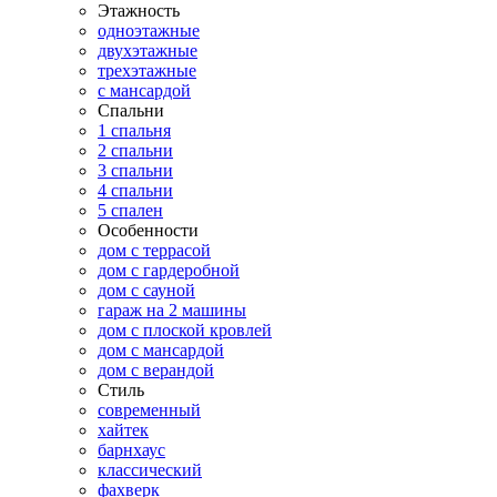
Этажность
одноэтажные
двухэтажные
трехэтажные
с мансардой
Спальни
1 спальня
2 спальни
3 спальни
4 спальни
5 спален
Особенности
дом с террасой
дом с гардеробной
дом с сауной
гараж на 2 машины
дом с плоской кровлей
дом с мансардой
дом с верандой
Стиль
современный
хайтек
барнхаус
классический
фахверк