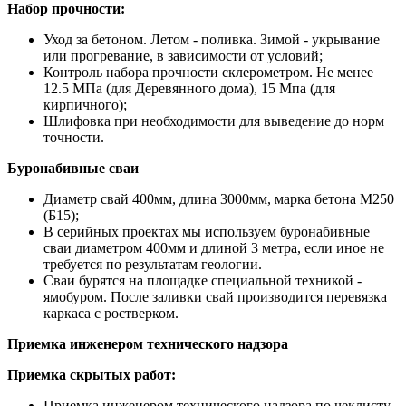
Набор прочности:
Уход за бетоном. Летом - поливка. Зимой - укрывание
или прогревание, в зависимости от условий;
Контроль набора прочности склерометром. Не менее
12.5 МПа (для Деревянного дома), 15 Мпа (для
кирпичного);
Шлифовка при необходимости для выведение до норм
точности.
Буронабивные сваи
Диаметр свай 400мм, длина 3000мм, марка бетона М250
(Б15);
В серийных проектах мы используем буронабивные
сваи диаметром 400мм и длиной 3 метра, если иное не
требуется по результатам геологии.
Сваи бурятся на площадке специальной техникой -
ямобуром. После заливки свай производится перевязка
каркаса с ростверком.
Приемка инженером технического надзора
Приемка скрытых работ:
Приемка инженером технического надзора по чеклисту.