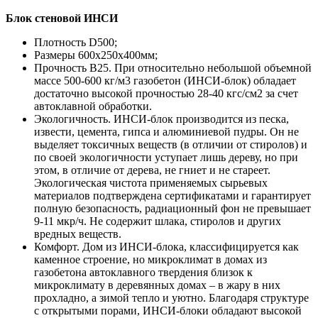
Блок стеновой ИНСИ
Плотность D500;
Размеры 600х250х400мм;
Прочность B25. При относительно небольшой объемной
массе 500-600 кг/м3 газобетон (ИНСИ-блок) обладает
достаточно высокой прочностью 28-40 кгс/см2 за счет
автоклавной обработки.
Экологичность. ИНСИ-блок производится из песка,
извести, цемента, гипса и алюминиевой пудры. Он не
выделяет токсичных веществ (в отличии от стиролов) и
по своей экологичности уступает лишь дереву, но при
этом, в отличие от дерева, не гниет и не стареет.
Экологическая чистота применяемых сырьевых
материалов подтверждена сертификатами и гарантирует
полную безопасность, радиационный фон не превышает
9-11 мкр/ч. Не содержит шлака, стиролов и других
вредных веществ.
Комфорт. Дом из ИНСИ-блока, классифицируется как
каменное строение, но микроклимат в домах из
газобетона автоклавного твердения близок к
микроклимату в деревянных домах – в жару в них
прохладно, а зимой тепло и уютно. Благодаря структуре
с открытыми порами, ИНСИ-блоки обладают высокой