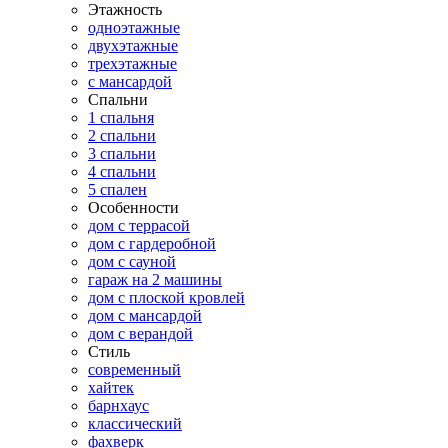
Этажность
одноэтажные
двухэтажные
трехэтажные
с мансардой
Спальни
1 спальня
2 спальни
3 спальни
4 спальни
5 спален
Особенности
дом с террасой
дом с гардеробной
дом с сауной
гараж на 2 машины
дом с плоской кровлей
дом с мансардой
дом с верандой
Стиль
современный
хайтек
барнхаус
классический
фахверк