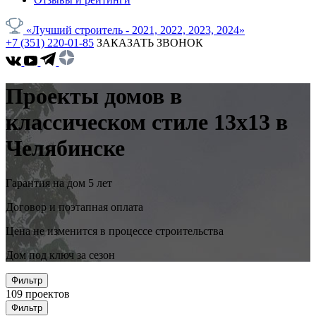
«Лучший строитель - 2021, 2022, 2023, 2024»
+7 (351) 220-01-85
ЗАКАЗАТЬ ЗВОНОК
Проекты домов в
классическом стиле 13x13 в
Челябинске
Гарантия на дом 5 лет
Договор и поэтапная оплата
Цена не изменится в процессе строительства
Дом под ключ за сезон
Фильтр
109
проектов
Фильтр