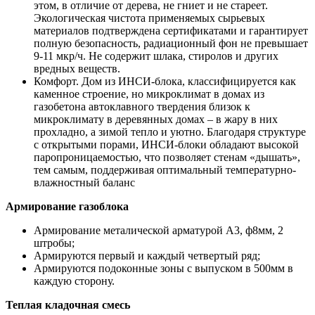
этом, в отличие от дерева, не гниет и не стареет.
Экологическая чистота применяемых сырьевых
материалов подтверждена сертификатами и гарантирует
полную безопасность, радиационный фон не превышает
9-11 мкр/ч. Не содержит шлака, стиролов и других
вредных веществ.
Комфорт. Дом из ИНСИ-блока, классифицируется как
каменное строение, но микроклимат в домах из
газобетона автоклавного твердения близок к
микроклимату в деревянных домах – в жару в них
прохладно, а зимой тепло и уютно. Благодаря структуре
с открытыми порами, ИНСИ-блоки обладают высокой
паропроницаемостью, что позволяет стенам «дышать»,
тем самым, поддерживая оптимальный температурно-
влажностный баланс
Армирование газоблока
Армирование металической арматурой А3, ф8мм, 2
штробы;
Армируются первый и каждый четвертый ряд;
Армируются подоконные зоны с выпуском в 500мм в
каждую сторону.
Теплая кладочная смесь