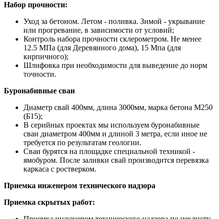
Набор прочности:
Уход за бетоном. Летом - поливка. Зимой - укрывание
или прогревание, в зависимости от условий;
Контроль набора прочности склерометром. Не менее
12.5 МПа (для Деревянного дома), 15 Мпа (для
кирпичного);
Шлифовка при необходимости для выведение до норм
точности.
Буронабивные сваи
Диаметр свай 400мм, длина 3000мм, марка бетона М250
(Б15);
В серийных проектах мы используем буронабивные
сваи диаметром 400мм и длиной 3 метра, если иное не
требуется по результатам геологии.
Сваи бурятся на площадке специальной техникой -
ямобуром. После заливки свай производится перевязка
каркаса с ростверком.
Приемка инженером технического надзора
Приемка скрытых работ:
Приемка инженером технического надзора по чеклисту.