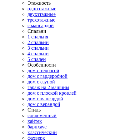
Этажность
одноэтажные
двухэтажные
трехэтажные
с мансардой
Спальни
1 спальня
2 спальни
3 спальни
4 спальни
5 спален
Особенности
дом с террасой
дом с гардеробной
дом с сауной
гараж на 2 машины
дом с плоской кровлей
дом с мансардой
дом с верандой
Стиль
современный
хайтек
барнхаус
классический
фахверк