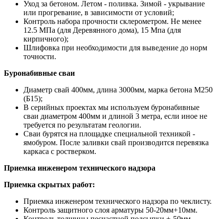
Уход за бетоном. Летом - поливка. Зимой - укрывание
или прогревание, в зависимости от условий;
Контроль набора прочности склерометром. Не менее
12.5 МПа (для Деревянного дома), 15 Мпа (для
кирпичного);
Шлифовка при необходимости для выведение до норм
точности.
Буронабивные сваи
Диаметр свай 400мм, длина 3000мм, марка бетона М250
(Б15);
В серийных проектах мы используем буронабивные
сваи диаметром 400мм и длиной 3 метра, если иное не
требуется по результатам геологии.
Сваи бурятся на площадке специальной техникой -
ямобуром. После заливки свай производится перевязка
каркаса с ростверком.
Приемка инженером технического надзора
Приемка скрытых работ:
Приемка инженером технического надзора по чеклисту.
Контроль защитного слоя арматуры 50-20мм+10мм.
Контроль толщины песчастной подсыпки +-50мм.