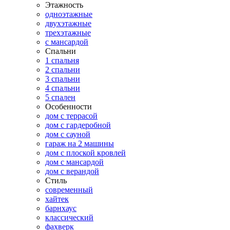
Этажность
одноэтажные
двухэтажные
трехэтажные
с мансардой
Спальни
1 спальня
2 спальни
3 спальни
4 спальни
5 спален
Особенности
дом с террасой
дом с гардеробной
дом с сауной
гараж на 2 машины
дом с плоской кровлей
дом с мансардой
дом с верандой
Стиль
современный
хайтек
барнхаус
классический
фахверк