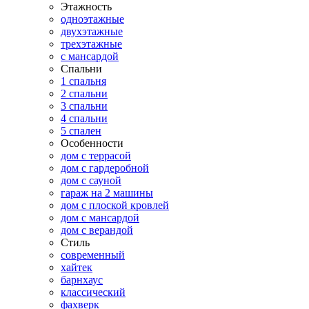
Этажность
одноэтажные
двухэтажные
трехэтажные
с мансардой
Спальни
1 спальня
2 спальни
3 спальни
4 спальни
5 спален
Особенности
дом с террасой
дом с гардеробной
дом с сауной
гараж на 2 машины
дом с плоской кровлей
дом с мансардой
дом с верандой
Стиль
современный
хайтек
барнхаус
классический
фахверк