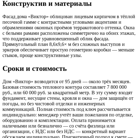
Конструктив и материалы
Фасад дома «Виктор» облицован лицевым кирпичом в тёплой
песочной гамме с контрастными угловыми акцентами и
обрамлениями оконных проёмов терракотового оттенка. Окна
с белыми рамами расположены симметрично на обоих этажах,
что поддерживает уравновешенный облик фасада.
Прямоугольный план 8,6x9,6× м без сложных выступов и
эркеров обеспечивает простую геометрию коробки — меньше
стыков, проще конструктивные узлы.
Сроки и стоимость
Дом «Виктор» возводится от 95 дней — около трёх месяцев.
Базовая стоимость теплового контура составляет 7 800 000
руб., или 60 000 руб. за квадратный метр. В эту сумму входят
фундамент, несущие стены, кровля и окна — дом защищён от
погоды, но без чистовой отделки и инженерных
коммуникаций. Полная стоимость под ключ рассчитывается
индивидуально: менеджер учтёт ваши пожелания по отделке,
оборудованию и комплектации. Оплата принимается
наличными или безналично — со счёта физлица или
организации, с НДС или без НДС — конкретный вариант
обсуждаем индивидуально. Прагматичный подход к смете —