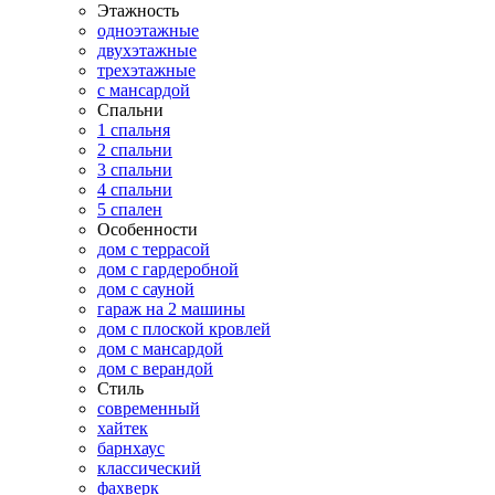
Этажность
одноэтажные
двухэтажные
трехэтажные
с мансардой
Спальни
1 спальня
2 спальни
3 спальни
4 спальни
5 спален
Особенности
дом с террасой
дом с гардеробной
дом с сауной
гараж на 2 машины
дом с плоской кровлей
дом с мансардой
дом с верандой
Стиль
современный
хайтек
барнхаус
классический
фахверк