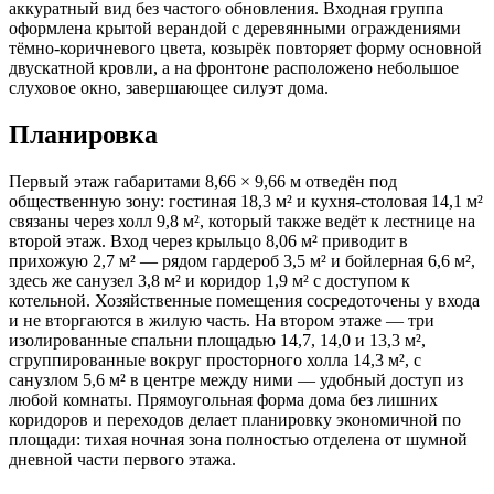
аккуратный вид без частого обновления. Входная группа
оформлена крытой верандой с деревянными ограждениями
тёмно-коричневого цвета, козырёк повторяет форму основной
двускатной кровли, а на фронтоне расположено небольшое
слуховое окно, завершающее силуэт дома.
Планировка
Первый этаж габаритами 8,66 × 9,66 м отведён под
общественную зону: гостиная 18,3 м² и кухня-столовая 14,1 м²
связаны через холл 9,8 м², который также ведёт к лестнице на
второй этаж. Вход через крыльцо 8,06 м² приводит в
прихожую 2,7 м² — рядом гардероб 3,5 м² и бойлерная 6,6 м²,
здесь же санузел 3,8 м² и коридор 1,9 м² с доступом к
котельной. Хозяйственные помещения сосредоточены у входа
и не вторгаются в жилую часть. На втором этаже — три
изолированные спальни площадью 14,7, 14,0 и 13,3 м²,
сгруппированные вокруг просторного холла 14,3 м², с
санузлом 5,6 м² в центре между ними — удобный доступ из
любой комнаты. Прямоугольная форма дома без лишних
коридоров и переходов делает планировку экономичной по
площади: тихая ночная зона полностью отделена от шумной
дневной части первого этажа.