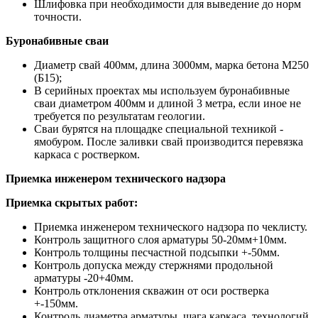
Шлифовка при необходимости для выведение до норм
точности.
Буронабивные сваи
Диаметр свай 400мм, длина 3000мм, марка бетона М250
(Б15);
В серийных проектах мы используем буронабивные
сваи диаметром 400мм и длиной 3 метра, если иное не
требуется по результатам геологии.
Сваи бурятся на площадке специальной техникой -
ямобуром. После заливки свай производится перевязка
каркаса с ростверком.
Приемка инженером технического надзора
Приемка скрытых работ:
Приемка инженером технического надзора по чеклисту.
Контроль защитного слоя арматуры 50-20мм+10мм.
Контроль толщины песчастной подсыпки +-50мм.
Контроль допуска между стержнями продольной
арматуры -20+40мм.
Контроль отклонения скважин от оси ростверка
+-150мм.
Контроль диаметра арматуры, шага каркаса, технологий