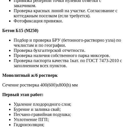
Привязка реперной точки нулевой отметки с
заказчиком.
Проверка красных линий на участке. Согласование с
коттеджным поселком (если требуется).
Фотофиксация привязки.
Бетон Б15 (М250)
Подбор и проверка БРУ (бетонного-растворно узла) по
чеклистам и по географии.
Проверка бухгалтерской отчетности.
Проверка наличия собственного парка миксеров.
Проверка паспорта качества 1кат. по ГОСТ 7473-2010 с
заполнением всех пунктов.
Монолитный ж/б ростверк
Сечение ростверка 400(600)х800(h) мм
Первый этап работ:
Удаление плодородного слоя;
Бурение и заливка свай;
Песчано-гравийная подушка;
Уплотнение ПГП;
Гидроизоляция;