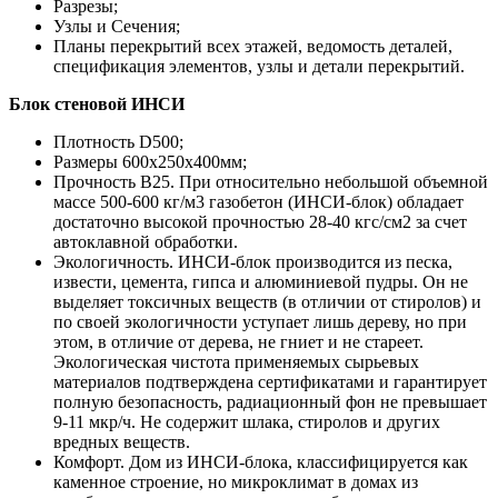
Разрезы;
Узлы и Сечения;
Планы перекрытий всех этажей, ведомость деталей,
спецификация элементов, узлы и детали перекрытий.
Блок стеновой ИНСИ
Плотность D500;
Размеры 600х250х400мм;
Прочность B25. При относительно небольшой объемной
массе 500-600 кг/м3 газобетон (ИНСИ-блок) обладает
достаточно высокой прочностью 28-40 кгс/см2 за счет
автоклавной обработки.
Экологичность. ИНСИ-блок производится из песка,
извести, цемента, гипса и алюминиевой пудры. Он не
выделяет токсичных веществ (в отличии от стиролов) и
по своей экологичности уступает лишь дереву, но при
этом, в отличие от дерева, не гниет и не стареет.
Экологическая чистота применяемых сырьевых
материалов подтверждена сертификатами и гарантирует
полную безопасность, радиационный фон не превышает
9-11 мкр/ч. Не содержит шлака, стиролов и других
вредных веществ.
Комфорт. Дом из ИНСИ-блока, классифицируется как
каменное строение, но микроклимат в домах из