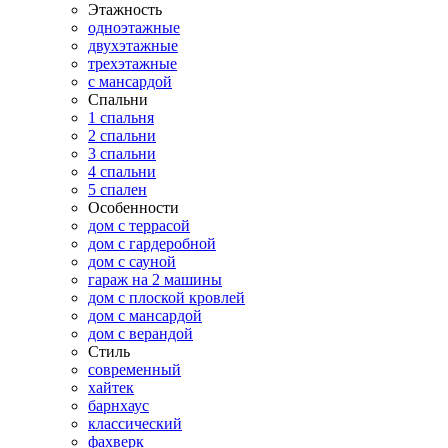
Этажность
одноэтажные
двухэтажные
трехэтажные
с мансардой
Спальни
1 спальня
2 спальни
3 спальни
4 спальни
5 спален
Особенности
дом с террасой
дом с гардеробной
дом с сауной
гараж на 2 машины
дом с плоской кровлей
дом с мансардой
дом с верандой
Стиль
современный
хайтек
барнхаус
классический
фахверк