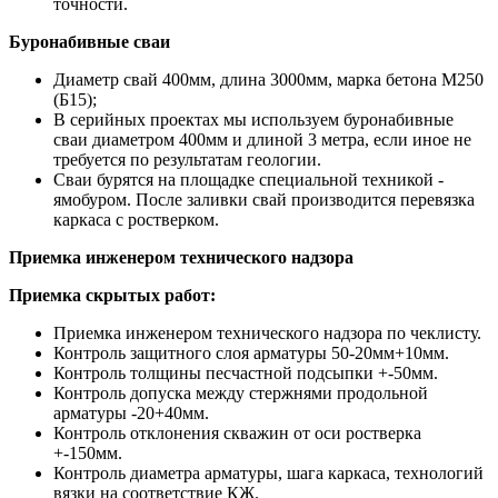
точности.
Буронабивные сваи
Диаметр свай 400мм, длина 3000мм, марка бетона М250
(Б15);
В серийных проектах мы используем буронабивные
сваи диаметром 400мм и длиной 3 метра, если иное не
требуется по результатам геологии.
Сваи бурятся на площадке специальной техникой -
ямобуром. После заливки свай производится перевязка
каркаса с ростверком.
Приемка инженером технического надзора
Приемка скрытых работ:
Приемка инженером технического надзора по чеклисту.
Контроль защитного слоя арматуры 50-20мм+10мм.
Контроль толщины песчастной подсыпки +-50мм.
Контроль допуска между стержнями продольной
арматуры -20+40мм.
Контроль отклонения скважин от оси ростверка
+-150мм.
Контроль диаметра арматуры, шага каркаса, технологий
вязки на соответствие КЖ.