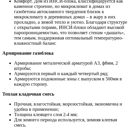
Комфорт. Дом из ИНСИ-блока, классифицируется как
каменное строение, но микроклимат в домах из
газобетона автоклавного твердения близок к
микроклимату в деревянных домах – в жару в них
прохладно, а зимой тепло и уютно. Благодаря структуре
с открытыми порами, ИНСИ-блоки обладают высокой
паропроницаемостью, что позволяет стенам «дышать»,
тем самым, поддерживая оптимальный температурно-
влажностный баланс
Армирование газоблока
Армирование металической арматурой А3, ф8мм, 2
штробы;
Армируются первый и каждый четвертый ряд;
Армируются подоконные зоны с выпуском в 500мм в
каждую сторону.
Теплая кладочная смесь
Прочная, влагостойкая, морозостойкая, экономична и
удобна в применении;
Толщина клеящего слоя 2-4 мм;
Для зимнего периода используется, зимняя клеевая
смесь.