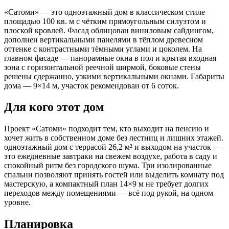
«Сатоми» — это одноэтажный дом в классическом стиле
площадью 100 кв. м с чётким прямоугольным силуэтом и
плоской кровлей. Фасад облицован виниловым сайдингом,
дополнен вертикальными панелями в тёплом древесном
оттенке с контрастными тёмными углами и цоколем. На
главном фасаде — панорамные окна в пол и крытая входная
зона с горизонтальной реечной ширмой, боковые стены
решены сдержанно, узкими вертикальными окнами. Габариты
дома — 9×14 м, участок рекомендован от 6 соток.
Для кого этот дом
Проект «Сатоми» подходит тем, кто выходит на пенсию и
хочет жить в собственном доме без лестниц и лишних этажей.
одноэтажный дом с террасой 26,2 м² и выходом на участок —
это ежедневные завтраки на свежем воздухе, работа в саду и
спокойный ритм без городского шума. Три изолированные
спальни позволяют принять гостей или выделить комнату под
мастерскую, а компактный план 14×9 м не требует долгих
переходов между помещениями — всё под рукой, на одном
уровне.
Планировка