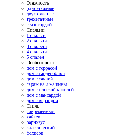
Этажность
одноэтажные
двухэтажные
трехэтажные
с мансардой
Спальни
1 спальня
2 спальни
3 спальни
4 спальни
5 спален
Особенности
дом с террасой
дом с гардеробной
дом с сауной
гараж на 2 машины
дом с плоской кровлей
дом с мансардой
дом с верандой
Стиль
современный
хайтек
барнхаус
классический
фахверк