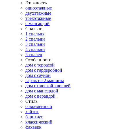
Этажность
одноэтажные
двухэтажные
трехэтажные
с мансардой
Спальни
1 спальня
2 спальни
3 спальни
4 спальни
5 спален
Особенности
дом с террасой
дом с гардеробной
дом с сауной
гараж на 2 машины
дом с плоской кровлей
дом с мансардой
дом с верандой
Стиль
современный
хайтек
барнхаус
классический
фахверк