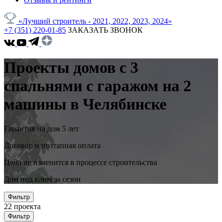
«Лучший строитель - 2021, 2022, 2023, 2024»
+7 (351) 220-01-85
ЗАКАЗАТЬ ЗВОНОК
Проекты домов с 3
спальнями с гаражом на 2
машины в Челябинске
Гарантия на дом 5 лет
Договор и поэтапная оплата
Цена не изменится в процессе строительства
Дом под ключ за сезон
Фильтр
22
проекта
Фильтр