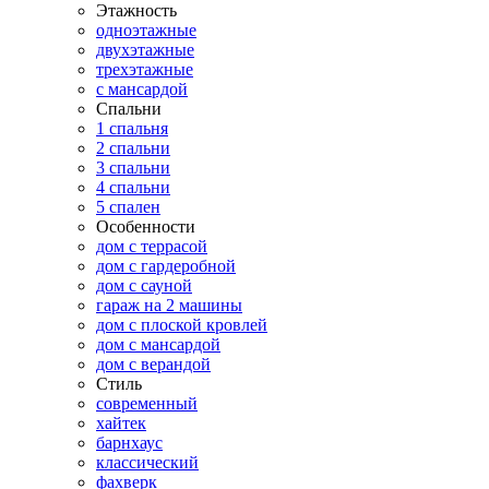
Этажность
одноэтажные
двухэтажные
трехэтажные
с мансардой
Спальни
1 спальня
2 спальни
3 спальни
4 спальни
5 спален
Особенности
дом с террасой
дом с гардеробной
дом с сауной
гараж на 2 машины
дом с плоской кровлей
дом с мансардой
дом с верандой
Стиль
современный
хайтек
барнхаус
классический
фахверк