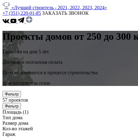
«Лучший строитель - 2021, 2022, 2023, 2024»
+7 (351) 220-01-85
ЗАКАЗАТЬ ЗВОНОК
Проекты домов от 250 до 300 
Гарантия на дом 5 лет
Договор и поэтапная оплата
Цена не изменится в процессе строительства
Дом под ключ за сезон
Фильтр
57
проектов
Фильтр
Площадь
(1)
Тип дома
Размер дома
Кол-во этажей
Гараж