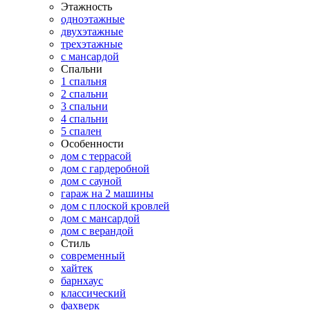
Этажность
одноэтажные
двухэтажные
трехэтажные
с мансардой
Спальни
1 спальня
2 спальни
3 спальни
4 спальни
5 спален
Особенности
дом с террасой
дом с гардеробной
дом с сауной
гараж на 2 машины
дом с плоской кровлей
дом с мансардой
дом с верандой
Стиль
современный
хайтек
барнхаус
классический
фахверк