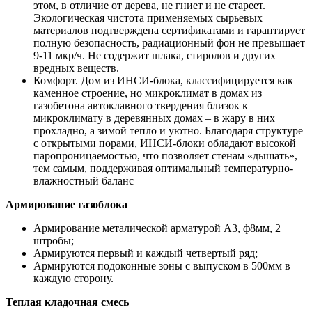
этом, в отличие от дерева, не гниет и не стареет.
Экологическая чистота применяемых сырьевых
материалов подтверждена сертификатами и гарантирует
полную безопасность, радиационный фон не превышает
9-11 мкр/ч. Не содержит шлака, стиролов и других
вредных веществ.
Комфорт. Дом из ИНСИ-блока, классифицируется как
каменное строение, но микроклимат в домах из
газобетона автоклавного твердения близок к
микроклимату в деревянных домах – в жару в них
прохладно, а зимой тепло и уютно. Благодаря структуре
с открытыми порами, ИНСИ-блоки обладают высокой
паропроницаемостью, что позволяет стенам «дышать»,
тем самым, поддерживая оптимальный температурно-
влажностный баланс
Армирование газоблока
Армирование металической арматурой А3, ф8мм, 2
штробы;
Армируются первый и каждый четвертый ряд;
Армируются подоконные зоны с выпуском в 500мм в
каждую сторону.
Теплая кладочная смесь