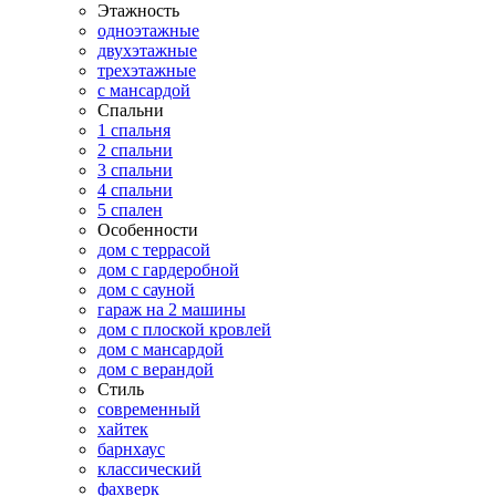
Этажность
одноэтажные
двухэтажные
трехэтажные
с мансардой
Спальни
1 спальня
2 спальни
3 спальни
4 спальни
5 спален
Особенности
дом с террасой
дом с гардеробной
дом с сауной
гараж на 2 машины
дом с плоской кровлей
дом с мансардой
дом с верандой
Стиль
современный
хайтек
барнхаус
классический
фахверк