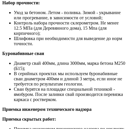
Набор прочности:
Уход за бетоном. Летом - поливка. Зимой - укрывание
или прогревание, в зависимости от условий;
Контроль набора прочности склерометром. Не менее
12.5 МПа (для Деревянного дома), 15 Мпа (для
кирпичного);
Шлифовка при необходимости для выведение до норм
точности.
Буронабивные сваи
Диаметр свай 400мм, длина 3000мм, марка бетона М250
(Б15);
В серийных проектах мы используем буронабивные
сваи диаметром 400мм и длиной 3 метра, если иное не
требуется по результатам геологии.
Сваи бурятся на площадке специальной техникой -
ямобуром. После заливки свай производится перевязка
каркаса с ростверком.
Приемка инженером технического надзора
Приемка скрытых работ:
Приемка инженером технического надзора по чеклисту.