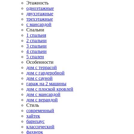
Этажность
одноэтажные
двухэтажные
трехэтажные
с мансардой
Спальни
1 спальня
2 спальни
3 спальни
4 спальни
5 спален
Особенности
дом с террасой
дом с гардеробной
дом с сауной
гараж на 2 машины
дом с плоской кровлей
дом с мансардой
дом с верандой
Стиль
современный
хайтек
барнхаус
классический
фахверк