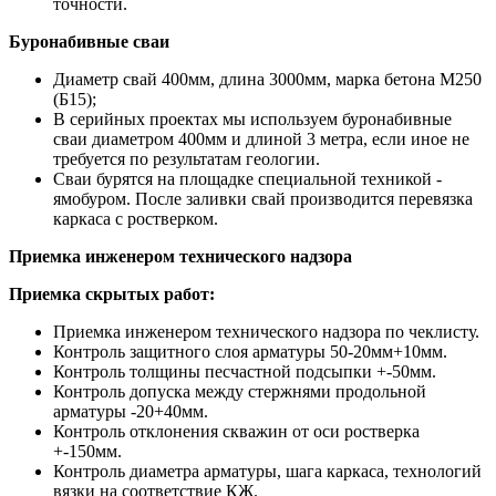
точности.
Буронабивные сваи
Диаметр свай 400мм, длина 3000мм, марка бетона М250
(Б15);
В серийных проектах мы используем буронабивные
сваи диаметром 400мм и длиной 3 метра, если иное не
требуется по результатам геологии.
Сваи бурятся на площадке специальной техникой -
ямобуром. После заливки свай производится перевязка
каркаса с ростверком.
Приемка инженером технического надзора
Приемка скрытых работ:
Приемка инженером технического надзора по чеклисту.
Контроль защитного слоя арматуры 50-20мм+10мм.
Контроль толщины песчастной подсыпки +-50мм.
Контроль допуска между стержнями продольной
арматуры -20+40мм.
Контроль отклонения скважин от оси ростверка
+-150мм.
Контроль диаметра арматуры, шага каркаса, технологий
вязки на соответствие КЖ.