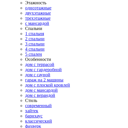
Этажность
одноэтажные
двухэтажные
трехэтажные
с мансардой
Спальни
1 спальня
2 спальни
3 спальни
4 спальни
5 спален
Особенности
дом с террасой
дом с гардеробной
дом с сауной
гараж на 2 машины
дом с плоской кровлей
дом с мансардой
дом с верандой
Стиль
современный
хайтек
барнхаус
классический
фахверк