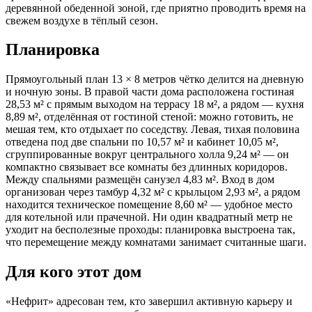
деревянной обеденной зоной, где приятно проводить время на
свежем воздухе в тёплый сезон.
Планировка
Прямоугольный план 13 × 8 метров чётко делится на дневную
и ночную зоны. В правой части дома расположена гостиная
28,53 м² с прямым выходом на террасу 18 м², а рядом — кухня
8,89 м², отделённая от гостиной стеной: можно готовить, не
мешая тем, кто отдыхает по соседству. Левая, тихая половина
отведена под две спальни по 10,57 м² и кабинет 10,05 м²,
сгруппированные вокруг центрального холла 9,24 м² — он
компактно связывает все комнаты без длинных коридоров.
Между спальнями размещён санузел 4,83 м². Вход в дом
организован через тамбур 4,32 м² с крыльцом 2,93 м², а рядом
находится техническое помещение 8,60 м² — удобное место
для котельной или прачечной. Ни один квадратный метр не
уходит на бесполезные проходы: планировка выстроена так,
что перемещение между комнатами занимает считанные шаги.
Для кого этот дом
«Нефрит» адресован тем, кто завершил активную карьеру и