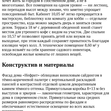
хочет жить за городом в собственном доме, а не в
многоэтажке. Все помещения на одном уровне — ни лестниц,
ни перепадов высот между зонами, что заметно упрощает
повседневный быт. Кабинет 10,05 м² легко превращается в
мастерскую, библиотеку или комнату для хобби — отдельное
пространство, куда можно закрыть дверь и заняться своим
делом. Терраса 18 м² с деревянной обеденной зоной станет
местом для утреннего кофе с видом на участок. Две спальни
по 10,57 м² позволяют принять детей или внуков на
выходные, при этом каждый сохраняет приватность благодаря
изоляции через холл. А техническое помещение 8,60 м² у
входа возьмёт на себя хранение садового инвентаря,
освобождая жилые комнаты от лишних вещей.
Конструктив и материалы
Фасад дома «Нефрит» облицован виниловым сайдингом в
тёмно-коричневой палитре с вертикальной раскладкой
панелей и контрастной отделкой цоколя декоративным
камнем тёмного оттенка. Прямоугольная коробка 8×13 м без
выступов и эркеров — лаконичная геометрия, характерная для
дома в современном стиле. Прямоугольные окна средних
размеров равномерно распределены по фасадам и
обеспечивают естественное освещение во всех жилых
помещениях.