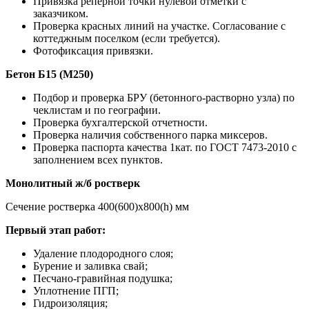
Привязка реперной точки нулевой отметки с
заказчиком.
Проверка красных линий на участке. Согласование с
коттеджным поселком (если требуется).
Фотофиксация привязки.
Бетон Б15 (М250)
Подбор и проверка БРУ (бетонного-растворно узла) по
чеклистам и по географии.
Проверка бухгалтерской отчетности.
Проверка наличия собственного парка миксеров.
Проверка паспорта качества 1кат. по ГОСТ 7473-2010 с
заполнением всех пунктов.
Монолитный ж/б ростверк
Сечение ростверка 400(600)х800(h) мм
Первый этап работ:
Удаление плодородного слоя;
Бурение и заливка свай;
Песчано-гравийная подушка;
Уплотнение ПГП;
Гидроизоляция;