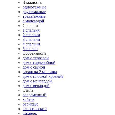
Этажность
одноэтажные
двухэтажные
трехэтажные
с мансардой
Спальни
1 спальня
2 спальни
3 спальни
4 спальни
5 спален
Особенности
дом с террасой
дом с гардеробной
дом с сауной
гараж на 2 машины
дом с плоской кровлей
дом с мансардой
дом с верандой
Стиль
современный
хайтек
барнхаус
классический
фахверк