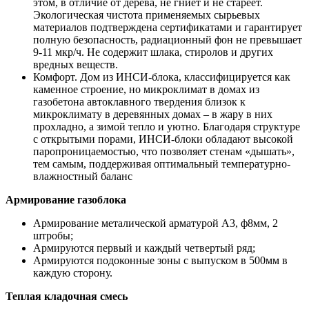
этом, в отличие от дерева, не гниет и не стареет.
Экологическая чистота применяемых сырьевых
материалов подтверждена сертификатами и гарантирует
полную безопасность, радиационный фон не превышает
9-11 мкр/ч. Не содержит шлака, стиролов и других
вредных веществ.
Комфорт. Дом из ИНСИ-блока, классифицируется как
каменное строение, но микроклимат в домах из
газобетона автоклавного твердения близок к
микроклимату в деревянных домах – в жару в них
прохладно, а зимой тепло и уютно. Благодаря структуре
с открытыми порами, ИНСИ-блоки обладают высокой
паропроницаемостью, что позволяет стенам «дышать»,
тем самым, поддерживая оптимальный температурно-
влажностный баланс
Армирование газоблока
Армирование металической арматурой А3, ф8мм, 2
штробы;
Армируются первый и каждый четвертый ряд;
Армируются подоконные зоны с выпуском в 500мм в
каждую сторону.
Теплая кладочная смесь