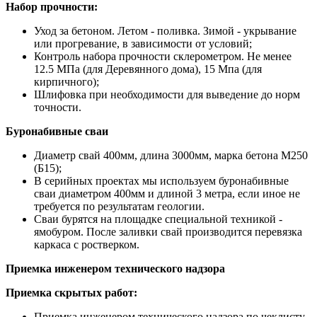
Набор прочности:
Уход за бетоном. Летом - поливка. Зимой - укрывание
или прогревание, в зависимости от условий;
Контроль набора прочности склерометром. Не менее
12.5 МПа (для Деревянного дома), 15 Мпа (для
кирпичного);
Шлифовка при необходимости для выведение до норм
точности.
Буронабивные сваи
Диаметр свай 400мм, длина 3000мм, марка бетона М250
(Б15);
В серийных проектах мы используем буронабивные
сваи диаметром 400мм и длиной 3 метра, если иное не
требуется по результатам геологии.
Сваи бурятся на площадке специальной техникой -
ямобуром. После заливки свай производится перевязка
каркаса с ростверком.
Приемка инженером технического надзора
Приемка скрытых работ:
Приемка инженером технического надзора по чеклисту.