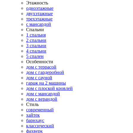
Этажность
одноэтажные
двухэтажные
трехэтажные
с мансардой
Спальни
1 спальня
2 спальни
3 спальни
4 спальни
5 спален
Особенности
дом с террасой
дом с гардеробной
дом с сауной
гараж на 2 машины
дом с плоской кровлей
дом с мансардой
дом с верандой
Стиль
современный
хайтек
барнхаус
классический
фахверк