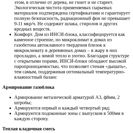
этом, в отличие от дерева, не гниет и не стареет.
Экологическая чистота применяемых сырьевых
материалов подтверждена сертификатами и гарантирует
полную безопасность, радиационный фон не превышает
9-11 мкр/ч. Не содержит шлака, стиролов и других
вредных веществ.
Комфорт. Дом из ИНСИ-блока, классифицируется как
каменное строение, но микроклимат в домах из
газобетона автоклавного твердения близок к
микроклимату в деревянных домах – в жару в них
прохладно, а зимой тепло и уютно. Благодаря структуре
с открытыми порами, ИНСИ-блоки обладают высокой
паропроницаемостью, что позволяет стенам «дышать»,
тем самым, поддерживая оптимальный температурно-
влажностный баланс
Армирование газоблока
Армирование металической арматурой А3, ф8мм, 2
штробы;
Армируются первый и каждый четвертый ряд;
Армируются подоконные зоны с выпуском в 500мм в
каждую сторону.
Теплая кладочная смесь