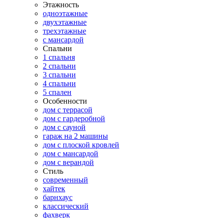
Этажность
одноэтажные
двухэтажные
трехэтажные
с мансардой
Спальни
1 спальня
2 спальни
3 спальни
4 спальни
5 спален
Особенности
дом с террасой
дом с гардеробной
дом с сауной
гараж на 2 машины
дом с плоской кровлей
дом с мансардой
дом с верандой
Стиль
современный
хайтек
барнхаус
классический
фахверк