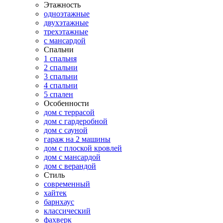
Этажность
одноэтажные
двухэтажные
трехэтажные
с мансардой
Спальни
1 спальня
2 спальни
3 спальни
4 спальни
5 спален
Особенности
дом с террасой
дом с гардеробной
дом с сауной
гараж на 2 машины
дом с плоской кровлей
дом с мансардой
дом с верандой
Стиль
современный
хайтек
барнхаус
классический
фахверк