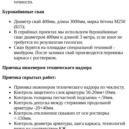
точности.
Буронабивные сваи
Диаметр свай 400мм, длина 3000мм, марка бетона М250
(Б15);
В серийных проектах мы используем буронабивные
сваи диаметром 400мм и длиной 3 метра, если иное не
требуется по результатам геологии.
Сваи бурятся на площадке специальной техникой -
ямобуром. После заливки свай производится перевязка
каркаса с ростверком.
Приемка инженером технического надзора
Приемка скрытых работ:
Приемка инженером технического надзора по чеклисту.
Контроль защитного слоя арматуры 50-20мм+10мм.
Контроль толщины песчастной подсыпки +-50мм.
Контроль допуска между стержнями продольной
арматуры -20+40мм.
Контроль отклонения скважин от оси ростверка
+-150мм.
Контроль диаметра арматуры, шага каркаса, технологий
вязки на соответствие КЖ.