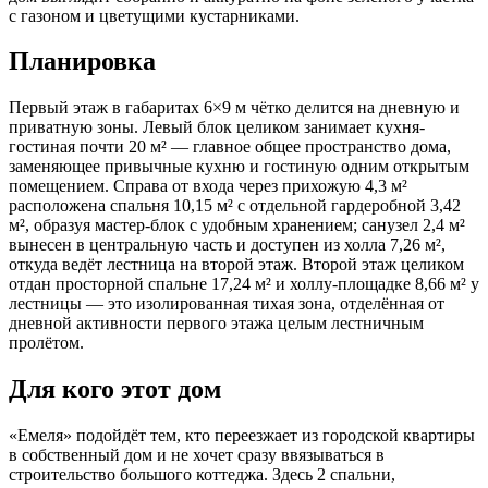
с газоном и цветущими кустарниками.
Планировка
Первый этаж в габаритах 6×9 м чётко делится на дневную и
приватную зоны. Левый блок целиком занимает кухня-
гостиная почти 20 м² — главное общее пространство дома,
заменяющее привычные кухню и гостиную одним открытым
помещением. Справа от входа через прихожую 4,3 м²
расположена спальня 10,15 м² с отдельной гардеробной 3,42
м², образуя мастер-блок с удобным хранением; санузел 2,4 м²
вынесен в центральную часть и доступен из холла 7,26 м²,
откуда ведёт лестница на второй этаж. Второй этаж целиком
отдан просторной спальне 17,24 м² и холлу-площадке 8,66 м² у
лестницы — это изолированная тихая зона, отделённая от
дневной активности первого этажа целым лестничным
пролётом.
Для кого этот дом
«Емеля» подойдёт тем, кто переезжает из городской квартиры
в собственный дом и не хочет сразу ввязываться в
строительство большого коттеджа. Здесь 2 спальни,