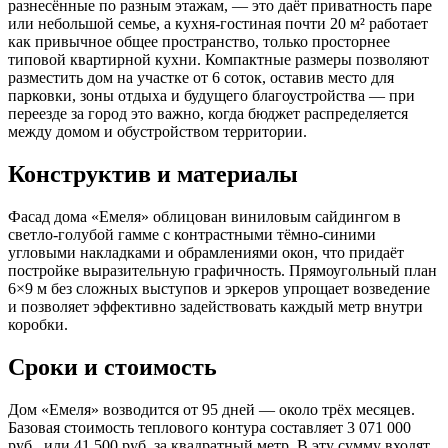
разнесённые по разным этажам, — это даёт приватность паре
или небольшой семье, а кухня-гостиная почти 20 м² работает
как привычное общее пространство, только просторнее
типовой квартирной кухни. Компактные размеры позволяют
разместить дом на участке от 6 соток, оставив место для
парковки, зоны отдыха и будущего благоустройства — при
переезде за город это важно, когда бюджет распределяется
между домом и обустройством территории.
Конструктив и материалы
Фасад дома «Емеля» облицован виниловым сайдингом в
светло-голубой гамме с контрастными тёмно-синими
угловыми накладками и обрамлениями окон, что придаёт
постройке выразительную графичность. Прямоугольный план
6×9 м без сложных выступов и эркеров упрощает возведение
и позволяет эффективно задействовать каждый метр внутри
коробки.
Сроки и стоимость
Дом «Емеля» возводится от 95 дней — около трёх месяцев.
Базовая стоимость теплового контура составляет 3 071 000
руб., или 41 500 руб. за квадратный метр. В эту сумму входят