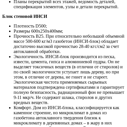
Планы перекрытий всех этажей, ведомость деталей,
спецификация элементов, узлы и детали перекрытий.
Блок стеновой ИНСИ
Плотность D500;
Размеры 600х250х400мм;
Прочность B25. При относительно небольшой объемной
массе 500-600 кг/м3 газобетон (ИНСИ-блок) обладает
достаточно высокой прочностью 28-40 кгс/см2 за счет
автоклавной обработки.
Экологичность. ИНСИ-блок производится из песка,
извести, цемента, гипса и алюминиевой пудры. Он не
выделяет токсичных веществ (в отличии от стиролов) и
по своей экологичности уступает лишь дереву, но при
этом, в отличие от дерева, не гниет и не стареет.
Экологическая чистота применяемых сырьевых
материалов подтверждена сертификатами и гарантирует
полную безопасность, радиационный фон не превышает
9-11 мкр/ч. Не содержит шлака, стиролов и других
вредных веществ.
Комфорт. Дом из ИНСИ-блока, классифицируется как
каменное строение, но микроклимат в домах из
газобетона автоклавного твердения близок к
микроклимату в деревянных домах – в жару в них