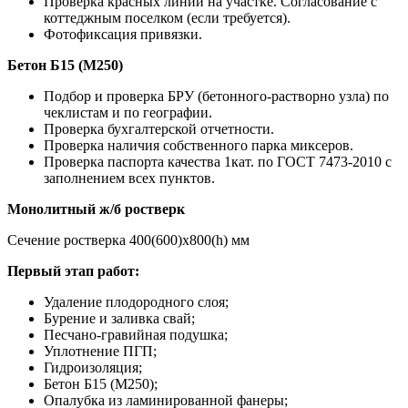
Проверка красных линий на участке. Согласование с
коттеджным поселком (если требуется).
Фотофиксация привязки.
Бетон Б15 (М250)
Подбор и проверка БРУ (бетонного-растворно узла) по
чеклистам и по географии.
Проверка бухгалтерской отчетности.
Проверка наличия собственного парка миксеров.
Проверка паспорта качества 1кат. по ГОСТ 7473-2010 с
заполнением всех пунктов.
Монолитный ж/б ростверк
Сечение ростверка 400(600)х800(h) мм
Первый этап работ:
Удаление плодородного слоя;
Бурение и заливка свай;
Песчано-гравийная подушка;
Уплотнение ПГП;
Гидроизоляция;
Бетон Б15 (М250);
Опалубка из ламинированной фанеры;