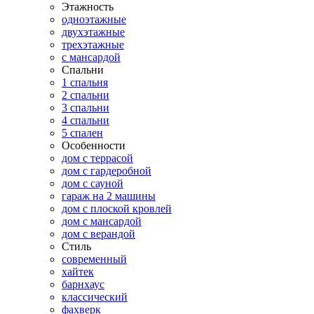
Этажность
одноэтажные
двухэтажные
трехэтажные
с мансардой
Спальни
1 спальня
2 спальни
3 спальни
4 спальни
5 спален
Особенности
дом с террасой
дом с гардеробной
дом с сауной
гараж на 2 машины
дом с плоской кровлей
дом с мансардой
дом с верандой
Стиль
современный
хайтек
барнхаус
классический
фахверк