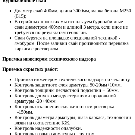
Буронабивные сваи
Диаметр свай 400мм, длина 3000мм, марка бетона М250
(Б15);
В серийных проектах мы используем буронабивные
сваи диаметром 400мм и длиной 3 метра, если иное не
требуется по результатам геологии.
Сваи бурятся на площадке специальной техникой -
ямобуром. После заливки свай производится перевязка
каркаса с ростверком.
Приемка инженером технического надзора
Приемка скрытых работ:
Приемка инженером технического надзора по чеклисту.
Контроль защитного слоя арматуры 50-20мм+10мм.
Контроль толщины песчастной подсыпки +-50мм.
Контроль допуска между стержнями продольной
арматуры -20+40мм.
Контроль отклонения скважин от оси ростверка
+-150мм.
Контроль диаметра арматуры, шага каркаса, технологий
вязки на соответствие КЖ.
Контроль надежности опалубки.
Контроль разрыва арматуры с грунтом.