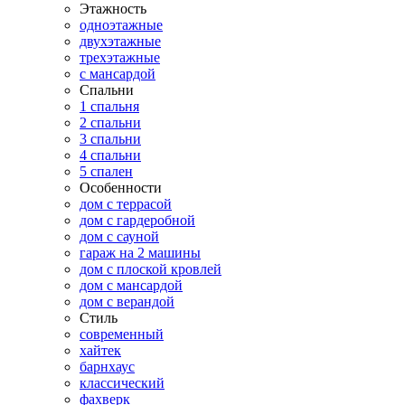
Этажность
одноэтажные
двухэтажные
трехэтажные
с мансардой
Спальни
1 спальня
2 спальни
3 спальни
4 спальни
5 спален
Особенности
дом с террасой
дом с гардеробной
дом с сауной
гараж на 2 машины
дом с плоской кровлей
дом с мансардой
дом с верандой
Стиль
современный
хайтек
барнхаус
классический
фахверк