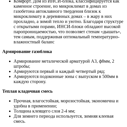
Комфорт. Дом из ИНСИ-блока, классифицируется как
каменное строение, но микроклимат в домах из
газобетона автоклавного твердения близок к
микроклимату в деревянных домах – в жару в них
прохладно, а зимой тепло и уютно. Благодаря структуре
с открытыми порами, ИНСИ-блоки обладают высокой
паропроницаемостью, что позволяет стенам «дышать»,
тем самым, поддерживая оптимальный температурно-
влажностный баланс
Армирование газоблока
Армирование металической арматурой А3, ф8мм, 2
штробы;
Армируются первый и каждый четвертый ряд;
Армируются подоконные зоны с выпуском в 500мм в
каждую сторону.
Теплая кладочная смесь
Прочная, влагостойкая, морозостойкая, экономична и
удобна в применении;
Толщина клеящего слоя 2-4 мм;
Для зимнего периода используется, зимняя клеевая
смесь.