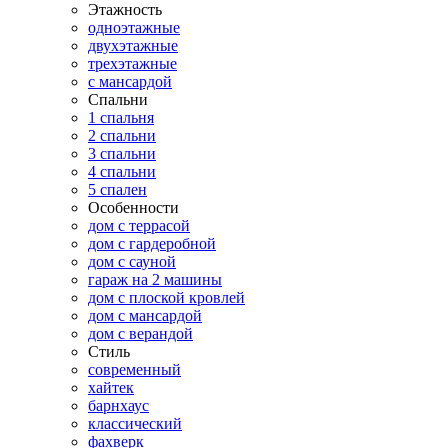
Этажность
одноэтажные
двухэтажные
трехэтажные
с мансардой
Спальни
1 спальня
2 спальни
3 спальни
4 спальни
5 спален
Особенности
дом с террасой
дом с гардеробной
дом с сауной
гараж на 2 машины
дом с плоской кровлей
дом с мансардой
дом с верандой
Стиль
современный
хайтек
барнхаус
классический
фахверк