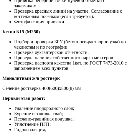
Привязка реперной точки нулевой отметки с
заказчиком.
Проверка красных линий на участке. Согласование с
коттеджным поселком (если требуется).
Фотофиксация привязки.
Бетон Б15 (М250)
Подбор и проверка БРУ (бетонного-растворно узла) по
чеклистам и по географии.
Проверка бухгалтерской отчетности.
Проверка наличия собственного парка миксеров.
Проверка паспорта качества 1кат. по ГОСТ 7473-2010 с
заполнением всех пунктов.
Монолитный ж/б ростверк
Сечение ростверка 400(600)х800(h) мм
Первый этап работ:
Удаление плодородного слоя;
Бурение и заливка свай;
Песчано-гравийная подушка;
Уплотнение ПГП;
Гидроизоляция;