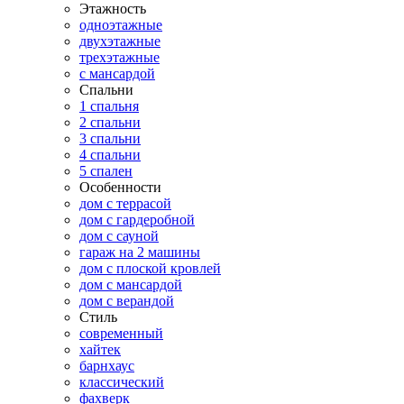
Этажность
одноэтажные
двухэтажные
трехэтажные
с мансардой
Спальни
1 спальня
2 спальни
3 спальни
4 спальни
5 спален
Особенности
дом с террасой
дом с гардеробной
дом с сауной
гараж на 2 машины
дом с плоской кровлей
дом с мансардой
дом с верандой
Стиль
современный
хайтек
барнхаус
классический
фахверк