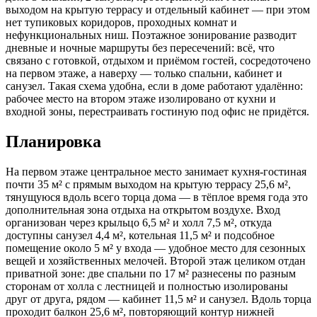
выходом на крытую террасу и отдельный кабинет — при этом
нет тупиковых коридоров, проходных комнат и
нефункциональных ниш. Поэтажное зонирование разводит
дневные и ночные маршруты без пересечений: всё, что
связано с готовкой, отдыхом и приёмом гостей, сосредоточено
на первом этаже, а наверху — только спальни, кабинет и
санузел. Такая схема удобна, если в доме работают удалённо:
рабочее место на втором этаже изолировано от кухни и
входной зоны, перестраивать гостиную под офис не придётся.
Планировка
На первом этаже центральное место занимает кухня-гостиная
почти 35 м² с прямым выходом на крытую террасу 25,6 м²,
тянущуюся вдоль всего торца дома — в тёплое время года это
дополнительная зона отдыха на открытом воздухе. Вход
организован через крыльцо 6,5 м² и холл 7,5 м², откуда
доступны санузел 4,4 м², котельная 11,5 м² и подсобное
помещение около 5 м² у входа — удобное место для сезонных
вещей и хозяйственных мелочей. Второй этаж целиком отдан
приватной зоне: две спальни по 17 м² разнесены по разным
сторонам от холла с лестницей и полностью изолированы
друг от друга, рядом — кабинет 11,5 м² и санузел. Вдоль торца
проходит балкон 25,6 м², повторяющий контур нижней