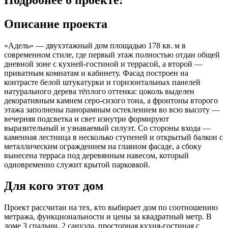
Описание проекта
«Адель» — двухэтажный дом площадью 178 кв. м в
современном стиле, где первый этаж полностью отдан общей
дневной зоне с кухней-гостиной и террасой, а второй —
приватным комнатам и кабинету. Фасад построен на
контрасте белой штукатурки и горизонтальных панелей
натурального дерева тёплого оттенка: цоколь выделен
декоративным камнем серо-сизого тона, а фронтоны второго
этажа заполнены панорамным остеклением во всю высоту —
вечерняя подсветка и свет изнутри формируют
выразительный и узнаваемый силуэт. Со стороны входа —
каменная лестница в несколько ступеней и открытый балкон с
металлическим ограждением на главном фасаде, а сбоку
вынесена терраса под деревянным навесом, который
одновременно служит крытой парковкой.
Для кого этот дом
Проект рассчитан на тех, кто выбирает дом по соотношению
метража, функциональности и цены за квадратный метр. В
доме 3 спальни, 2 санузла, просторная кухня-гостиная с