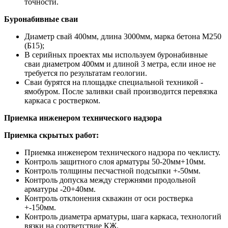
точности.
Буронабивные сваи
Диаметр свай 400мм, длина 3000мм, марка бетона М250
(Б15);
В серийных проектах мы используем буронабивные
сваи диаметром 400мм и длиной 3 метра, если иное не
требуется по результатам геологии.
Сваи бурятся на площадке специальной техникой -
ямобуром. После заливки свай производится перевязка
каркаса с ростверком.
Приемка инженером технического надзора
Приемка скрытых работ:
Приемка инженером технического надзора по чеклисту.
Контроль защитного слоя арматуры 50-20мм+10мм.
Контроль толщины песчастной подсыпки +-50мм.
Контроль допуска между стержнями продольной
арматуры -20+40мм.
Контроль отклонения скважин от оси ростверка
+-150мм.
Контроль диаметра арматуры, шага каркаса, технологий
вязки на соответствие КЖ.