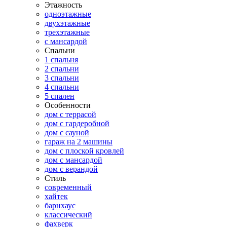
Этажность
одноэтажные
двухэтажные
трехэтажные
с мансардой
Спальни
1 спальня
2 спальни
3 спальни
4 спальни
5 спален
Особенности
дом с террасой
дом с гардеробной
дом с сауной
гараж на 2 машины
дом с плоской кровлей
дом с мансардой
дом с верандой
Стиль
современный
хайтек
барнхаус
классический
фахверк