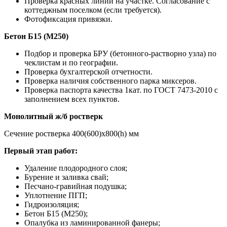
Проверка красных линий на участке. Согласование с
коттеджным поселком (если требуется).
Фотофиксация привязки.
Бетон Б15 (М250)
Подбор и проверка БРУ (бетонного-растворно узла) по
чеклистам и по географии.
Проверка бухгалтерской отчетности.
Проверка наличия собственного парка миксеров.
Проверка паспорта качества 1кат. по ГОСТ 7473-2010 с
заполнением всех пунктов.
Монолитный ж/б ростверк
Сечение ростверка 400(600)х800(h) мм
Первый этап работ:
Удаление плодородного слоя;
Бурение и заливка свай;
Песчано-гравийная подушка;
Уплотнение ПГП;
Гидроизоляция;
Бетон Б15 (М250);
Опалубка из ламинированной фанеры;