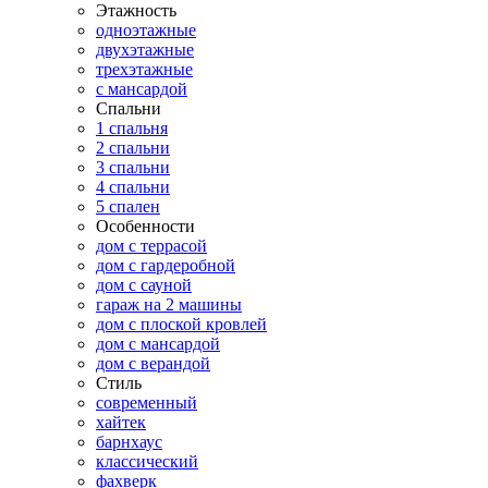
Этажность
одноэтажные
двухэтажные
трехэтажные
с мансардой
Спальни
1 спальня
2 спальни
3 спальни
4 спальни
5 спален
Особенности
дом с террасой
дом с гардеробной
дом с сауной
гараж на 2 машины
дом с плоской кровлей
дом с мансардой
дом с верандой
Стиль
современный
хайтек
барнхаус
классический
фахверк