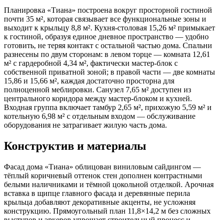
Планировка «Тиана» построена вокруг просторной гостиной
почти 35 м², которая связывает все функциональные зоны и
выходит к крыльцу 8,8 м². Кухня-столовая 15,26 м² примыкает
к гостиной, образуя единое дневное пространство — удобно
готовить, не теряя контакт с остальной частью дома. Спальни
разнесены по двум сторонам: в левом торце — комната 12,61
м² с гардеробной 4,34 м², фактически мастер-блок с
собственной приватной зоной; в правой части — две комнаты
15,86 и 15,66 м², каждая достаточно просторна для
полноценной меблировки. Санузел 7,65 м² доступен из
центрального коридора между мастер-блоком и кухней.
Входная группа включает тамбур 2,65 м², прихожую 5,59 м² и
котельную 6,98 м² с отдельным входом — обслуживание
оборудования не затрагивает жилую часть дома.
Конструктив и материалы
Фасад дома «Тиана» облицован виниловым сайдингом —
тёплый коричневый оттенок стен дополнен контрастными
белыми наличниками и тёмной цокольной отделкой. Арочная
вставка в щипце главного фасада и деревянные перила
крыльца добавляют декоративные акценты, не усложняя
конструкцию. Прямоугольный план 11,8×14,2 м без сложных
выступов и эркеров упрощает строительный процесс и