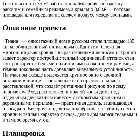
Гостиная почти 35 м² работает как буферная зона между
рабочим и семейным режимом, а крыльцо 8,8 м² — готовая
площадка для перерыва на свежем воздухе между звонками.
Описание проекта
«Тиана» — одноэтажный дом в русском стиле площадью 135
кв. м, облицованный виниловым сайдингом. Сложная
многощипцовая кровля с выразительными выносами стропил
задаёт характер постройки: тёплый коричневый оттенок стен
контрастирует с белыми наличниками и оконными рамами, а
тёмная цокольная часть добавляет визуальную устойчивость.
На главном фасаде выделяется крупное окно с арочной
вставкой в щипце — остальные окна прямоугольные, с
расстекловкой, что создаёт ритмичный рисунок по всему
периметру. Вход расположен в правой части дома под
отдельным двускатным навесом с открытым крыльцом и
деревянными перилами — практичная деталь, защищающая
от осадков. Вечерняя подсветка подчёркивает глубину свесов
кровли и тёплый характер фасада, делая дом выразительным и
в тёмное время суток.
Планировка