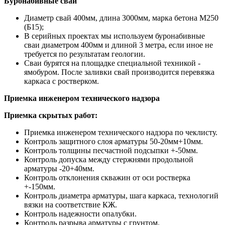
Буронабивные сваи
Диаметр свай 400мм, длина 3000мм, марка бетона М250
(Б15);
В серийных проектах мы используем буронабивные
сваи диаметром 400мм и длиной 3 метра, если иное не
требуется по результатам геологии.
Сваи бурятся на площадке специальной техникой -
ямобуром. После заливки свай производится перевязка
каркаса с ростверком.
Приемка инженером технического надзора
Приемка скрытых работ:
Приемка инженером технического надзора по чеклисту.
Контроль защитного слоя арматуры 50-20мм+10мм.
Контроль толщины песчастной подсыпки +-50мм.
Контроль допуска между стержнями продольной
арматуры -20+40мм.
Контроль отклонения скважин от оси ростверка
+-150мм.
Контроль диаметра арматуры, шага каркаса, технологий
вязки на соответствие КЖ.
Контроль надежности опалубки.
Контроль разрыва арматуры с грунтом.