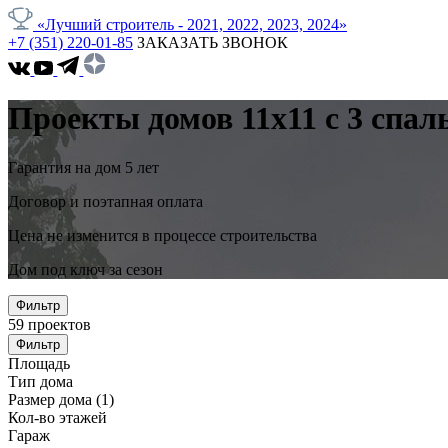
«Лучший строитель - 2021, 2022, 2023, 2024»
+7 (351) 220-01-85
ЗАКАЗАТЬ ЗВОНОК
Проекты домов 11x11 с 3 спа
Гарантия на дом 5 лет
Договор и поэтапная оплата
Цена не изменится в процессе строительства
Дом под ключ за сезон
Фильтр
59
проектов
Фильтр
Площадь
Тип дома
Размер дома
(1)
Кол-во этажей
Гараж