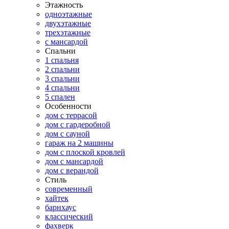
Этажность
одноэтажные
двухэтажные
трехэтажные
с мансардой
Спальни
1 спальня
2 спальни
3 спальни
4 спальни
5 спален
Особенности
дом с террасой
дом с гардеробной
дом с сауной
гараж на 2 машины
дом с плоской кровлей
дом с мансардой
дом с верандой
Стиль
современный
хайтек
барнхаус
классический
фахверк