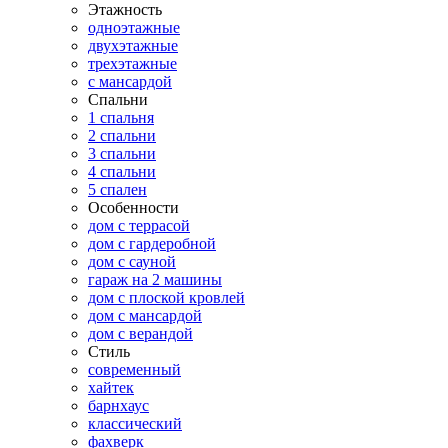
Этажность
одноэтажные
двухэтажные
трехэтажные
с мансардой
Спальни
1 спальня
2 спальни
3 спальни
4 спальни
5 спален
Особенности
дом с террасой
дом с гардеробной
дом с сауной
гараж на 2 машины
дом с плоской кровлей
дом с мансардой
дом с верандой
Стиль
современный
хайтек
барнхаус
классический
фахверк