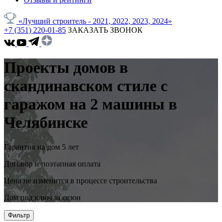
«Лучший строитель - 2021, 2022, 2023, 2024»
+7 (351) 220-01-85
ЗАКАЗАТЬ ЗВОНОК
Проекты домов в
скандинавском стиле с
гаражом на 2 машины в
Челябинске
Гарантия на дом 5 лет
Договор и поэтапная оплата
Цена не изменится в процессе строительства
Дом под ключ за сезон
Фильтр