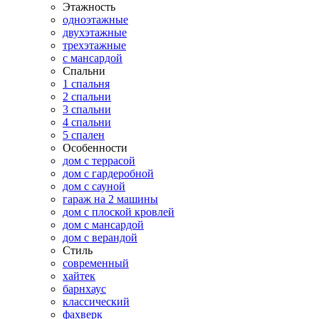
Этажность
одноэтажные
двухэтажные
трехэтажные
с мансардой
Спальни
1 спальня
2 спальни
3 спальни
4 спальни
5 спален
Особенности
дом с террасой
дом с гардеробной
дом с сауной
гараж на 2 машины
дом с плоской кровлей
дом с мансардой
дом с верандой
Стиль
современный
хайтек
барнхаус
классический
фахверк