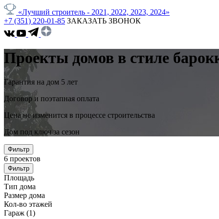
«Лучший строитель - 2021, 2022, 2023, 2024»
+7 (351) 220-01-85
ЗАКАЗАТЬ ЗВОНОК
Проекты домов в стиле барок
Гарантия на дом 5 лет
Договор и поэтапная оплата
Цена не изменится в процессе строительства
Дом под ключ за сезон
Фильтр
6
проектов
Фильтр
Площадь
Тип дома
Размер дома
Кол-во этажей
Гараж
(1)