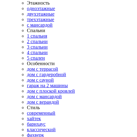
Этажность
одноэтажные
двухэтажные
трехэтажные
с мансардой
Спальни
1 спальня
2 спальни
3 спальни
4 спальни
5 спален
Особенности
дом с террасой
дом с гардеробной
дом с сауной
гараж на 2 машины
дом с плоской кровлей
дом с мансардой
дом с верандой
Стиль
современный
хайтек
барнхаус
классический
фахверк