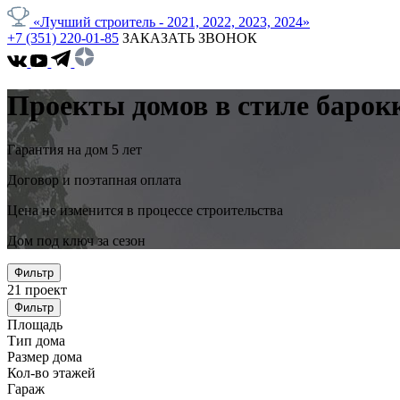
«Лучший строитель - 2021, 2022, 2023, 2024»
+7 (351) 220-01-85
ЗАКАЗАТЬ ЗВОНОК
Проекты домов в стиле барок
Гарантия на дом 5 лет
Договор и поэтапная оплата
Цена не изменится в процессе строительства
Дом под ключ за сезон
Фильтр
21
проект
Фильтр
Площадь
Тип дома
Размер дома
Кол-во этажей
Гараж