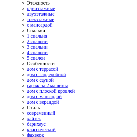
Этажность
одноэтажные
двухэтажные
трехэтажные
с мансардой
Спальни
1 спальня
2 спальни
3 спальни
4 спальни
5 спален
Особенности
дом с террасой
дом с гардеробной
дом с сауной
гараж на 2 машины
дом с плоской кровлей
дом с мансардой
дом с верандой
Стиль
современный
хайтек
барнхаус
классический
фахверк