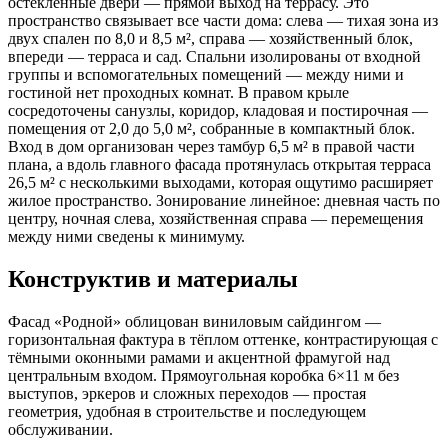
остеклённые двери — прямой выход на террасу. Это
пространство связывает все части дома: слева — тихая зона из
двух спален по 8,0 и 8,5 м², справа — хозяйственный блок,
впереди — терраса и сад. Спальни изолированы от входной
группы и вспомогательных помещений — между ними и
гостиной нет проходных комнат. В правом крыле
сосредоточены санузлы, коридор, кладовая и постирочная —
помещения от 2,0 до 5,0 м², собранные в компактный блок.
Вход в дом организован через тамбур 6,5 м² в правой части
плана, а вдоль главного фасада протянулась открытая терраса
26,5 м² с несколькими выходами, которая ощутимо расширяет
жилое пространство. Зонирование линейное: дневная часть по
центру, ночная слева, хозяйственная справа — перемещения
между ними сведены к минимуму.
Конструктив и материалы
Фасад «Родной» облицован виниловым сайдингом —
горизонтальная фактура в тёплом оттенке, контрастирующая с
тёмными оконными рамами и акцентной фрамугой над
центральным входом. Прямоугольная коробка 6×11 м без
выступов, эркеров и сложных переходов — простая
геометрия, удобная в строительстве и последующем
обслуживании.