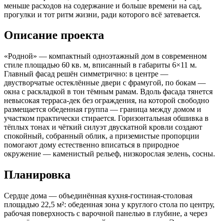
меньше расходов на содержание и больше времени на сад,
прогулки и тот ритм жизни, ради которого всё затевается.
Описание проекта
«Родной» — компактный одноэтажный дом в современном
стиле площадью 60 кв. м, вписанный в габариты 6×11 м.
Главный фасад решён симметрично: в центре —
двустворчатые остеклённые двери с фрамугой, по бокам —
окна с раскладкой в тон тёмным рамам. Вдоль фасада тянется
невысокая терраса-дек без ограждения, на которой свободно
размещается обеденная группа — граница между домом и
участком практически стирается. Горизонтальная обшивка в
тёплых тонах и чёткий силуэт двускатной кровли создают
спокойный, собранный облик, а приземистые пропорции
помогают дому естественно вписаться в природное
окружение — каменистый рельеф, низкорослая зелень, сосны.
Планировка
Сердце дома — объединённая кухня-гостиная-столовая
площадью 22,5 м²: обеденная зона у круглого стола по центру,
рабочая поверхность с варочной панелью в глубине, а через