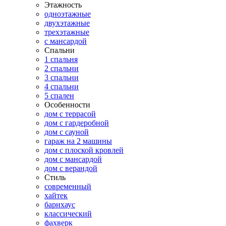
Этажность
одноэтажные
двухэтажные
трехэтажные
с мансардой
Спальни
1 спальня
2 спальни
3 спальни
4 спальни
5 спален
Особенности
дом с террасой
дом с гардеробной
дом с сауной
гараж на 2 машины
дом с плоской кровлей
дом с мансардой
дом с верандой
Стиль
современный
хайтек
барнхаус
классический
фахверк