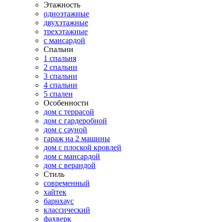
Этажность
одноэтажные
двухэтажные
трехэтажные
с мансардой
Спальни
1 спальня
2 спальни
3 спальни
4 спальни
5 спален
Особенности
дом с террасой
дом с гардеробной
дом с сауной
гараж на 2 машины
дом с плоской кровлей
дом с мансардой
дом с верандой
Стиль
современный
хайтек
барнхаус
классический
фахверк