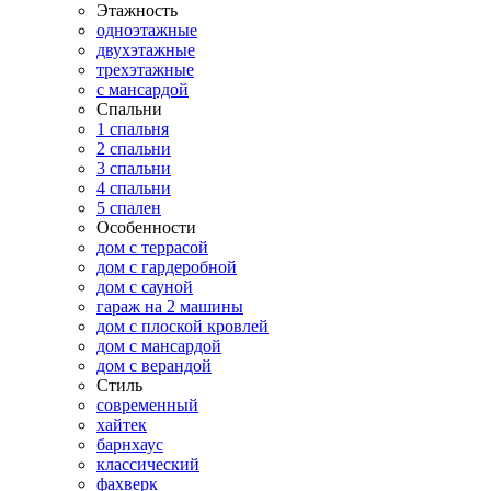
Этажность
одноэтажные
двухэтажные
трехэтажные
с мансардой
Спальни
1 спальня
2 спальни
3 спальни
4 спальни
5 спален
Особенности
дом с террасой
дом с гардеробной
дом с сауной
гараж на 2 машины
дом с плоской кровлей
дом с мансардой
дом с верандой
Стиль
современный
хайтек
барнхаус
классический
фахверк