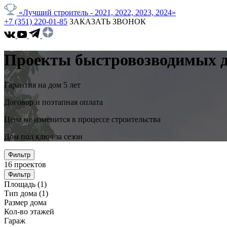
«Лучший строитель - 2021, 2022, 2023, 2024»
+7 (351) 220-01-85
ЗАКАЗАТЬ ЗВОНОК
Проекты быстровозводимых дом
Гарантия на дом 5 лет
Договор и поэтапная оплата
Цена не изменится в процессе строительства
Дом под ключ за сезон
Фильтр
16
проектов
Фильтр
Площадь
(1)
Тип дома
(1)
Размер дома
Кол-во этажей
Гараж