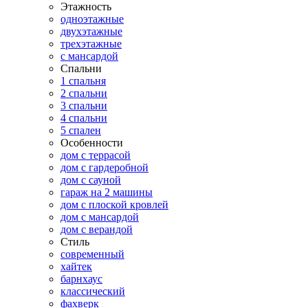
Этажность
одноэтажные
двухэтажные
трехэтажные
с мансардой
Спальни
1 спальня
2 спальни
3 спальни
4 спальни
5 спален
Особенности
дом с террасой
дом с гардеробной
дом с сауной
гараж на 2 машины
дом с плоской кровлей
дом с мансардой
дом с верандой
Стиль
современный
хайтек
барнхаус
классический
фахверк