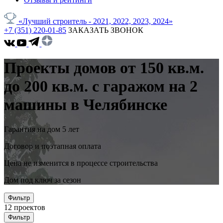
«Лучший строитель - 2021, 2022, 2023, 2024»
+7 (351) 220-01-85
ЗАКАЗАТЬ ЗВОНОК
Проекты домов от 150 кв.м.
до 200 кв.м. с гаражом на 2
машины в Челябинске
Гарантия на дом 5 лет
Договор и поэтапная оплата
Цена не изменится в процессе строительства
Дом под ключ за сезон
Фильтр
12
проектов
Фильтр