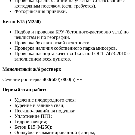
Проверка красных линий на участке. Согласование с
коттеджным поселком (если требуется).
Фотофиксация привязки.
Бетон Б15 (М250)
Подбор и проверка БРУ (бетонного-растворно узла) по
чеклистам и по географии.
Проверка бухгалтерской отчетности.
Проверка наличия собственного парка миксеров.
Проверка паспорта качества 1кат. по ГОСТ 7473-2010 с
заполнением всех пунктов.
Монолитный ж/б ростверк
Сечение ростверка 400(600)х800(h) мм
Первый этап работ:
Удаление плодородного слоя;
Бурение и заливка свай;
Песчано-гравийная подушка;
Уплотнение ПГП;
Гидроизоляция;
Бетон Б15 (М250);
Опалубка из ламинированной фанеры;