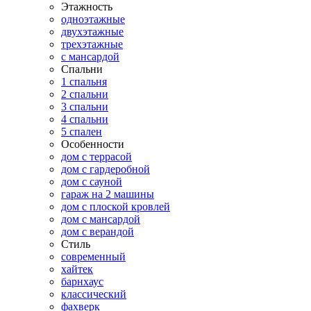
Этажность
одноэтажные
двухэтажные
трехэтажные
с мансардой
Спальни
1 спальня
2 спальни
3 спальни
4 спальни
5 спален
Особенности
дом с террасой
дом с гардеробной
дом с сауной
гараж на 2 машины
дом с плоской кровлей
дом с мансардой
дом с верандой
Стиль
современный
хайтек
барнхаус
классический
фахверк