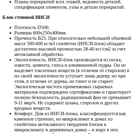
Планы перекрытий всех этажей, ведомость деталей,
спецификация элементов, узлы и детали перекрытий.
Блок стеновой ИНСИ
Плотность D500;
Размеры 600х250х400мм;
Прочность B25. При относительно небольшой объемной
массе 500-600 кг/м3 газобетон (ИНСИ-блок) обладает
достаточно высокой прочностью 28-40 кгс/см2 за счет
автоклавной обработки.
Экологичность. ИНСИ-блок производится из песка,
извести, цемента, гипса и алюминиевой пудры. Он не
выделяет токсичных веществ (в отличии от стиролов) и
по своей экологичности уступает лишь дереву, но при
этом, в отличие от дерева, не гниет и не стареет.
Экологическая чистота применяемых сырьевых
материалов подтверждена сертификатами и гарантирует
полную безопасность, радиационный фон не превышает
9-11 мкр/ч. Не содержит шлака, стиролов и других
вредных веществ.
Комфорт. Дом из ИНСИ-блока, классифицируется как
каменное строение, но микроклимат в домах из
газобетона автоклавного твердения близок к
микроклимату в деревянных домах – в жару в них