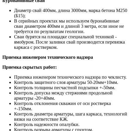
Буронабивные сваи
Диаметр свай 400мм, длина 3000мм, марка бетона М250
(Б15);
В серийных проектах мы используем буронабивные
сваи диаметром 400мм и длиной 3 метра, если иное не
требуется по результатам геологии.
Сваи бурятся на площадке специальной техникой -
ямобуром. После заливки свай производится перевязка
каркаса с ростверком.
Приемка инженером технического надзора
Приемка скрытых работ:
Приемка инженером технического надзора по чеклисту.
Контроль защитного слоя арматуры 50-20мм+10мм.
Контроль толщины песчастной подсыпки +-50мм.
Контроль допуска между стержнями продольной
арматуры -20+40мм.
Контроль отклонения скважин от оси ростверка
+-150мм.
Контроль диаметра арматуры, шага каркаса, технологий
вязки на соответствие КЖ.
Контроль надежности опалубки.
Контроль разрыва арматуры с грунтом.