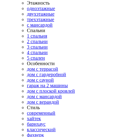
Этажность
одноэтажные
двухэтажные
трехэтажные
с мансардой
Спальни
1 спальня
2 спальни
3 спальни
4 спальни
5 спален
Особенности
дом с террасой
дом с гардеробной
дом с сауной
гараж на 2 машины
дом с плоской кровлей
дом с мансардой
дом с верандой
Стиль
современный
хайтек
барнхаус
классический
фахверк