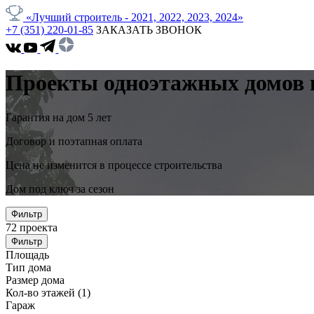
«Лучший строитель - 2021, 2022, 2023, 2024»
+7 (351) 220-01-85
ЗАКАЗАТЬ ЗВОНОК
Проекты одноэтажных домов в
Гарантия на дом 5 лет
Договор и поэтапная оплата
Цена не изменится в процессе строительства
Дом под ключ за сезон
Фильтр
72
проекта
Фильтр
Площадь
Тип дома
Размер дома
Кол-во этажей
(1)
Гараж