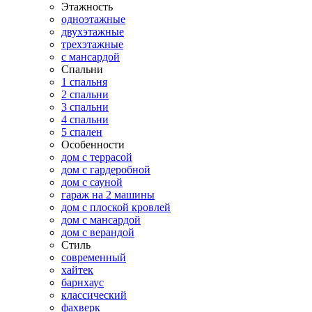
Этажность
одноэтажные
двухэтажные
трехэтажные
с мансардой
Спальни
1 спальня
2 спальни
3 спальни
4 спальни
5 спален
Особенности
дом с террасой
дом с гардеробной
дом с сауной
гараж на 2 машины
дом с плоской кровлей
дом с мансардой
дом с верандой
Стиль
современный
хайтек
барнхаус
классический
фахверк