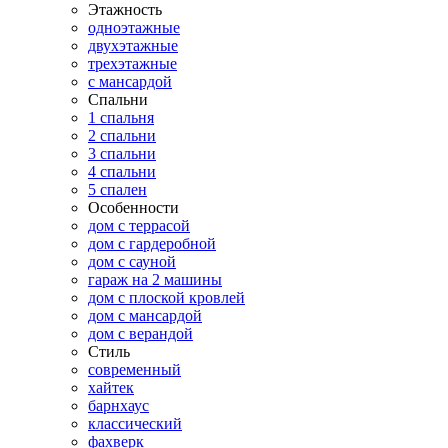
Этажность
одноэтажные
двухэтажные
трехэтажные
с мансардой
Спальни
1 спальня
2 спальни
3 спальни
4 спальни
5 спален
Особенности
дом с террасой
дом с гардеробной
дом с сауной
гараж на 2 машины
дом с плоской кровлей
дом с мансардой
дом с верандой
Стиль
современный
хайтек
барнхаус
классический
фахверк