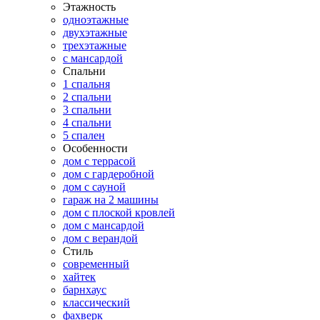
Этажность
одноэтажные
двухэтажные
трехэтажные
с мансардой
Спальни
1 спальня
2 спальни
3 спальни
4 спальни
5 спален
Особенности
дом с террасой
дом с гардеробной
дом с сауной
гараж на 2 машины
дом с плоской кровлей
дом с мансардой
дом с верандой
Стиль
современный
хайтек
барнхаус
классический
фахверк