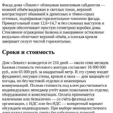
Фасад дома «Лекнес» облицован виниловым сайдингом —
нижний объём выдержан в светлых тонах, верхний
контрастирует обшивкой в древесных и тёмно-серых
оттенках, подчёркивая горизонтальное членение фасада.
Прямоугольный план 12,6×14,7 м без сложных выступов и
эркеров обеспечивает простую геометрию коробки дома.
Стеклянное ограждение балкона и панорамное остекление
визуально облегчают верхний объём, а плоская кровля
завершает силуэт чистой горизонталью.
Сроки и стоимость
Дом «Лекнес» возводится от 210 дней — около семи месяцев.
Базовая стоимость теплового контура составляет 16 900 000
руб., или 65 000 руб. за квадратный метр. В эту сумму входят
фундамент, несущие стены, кровля и окна — дом защищён от
погоды, но без чистовой отделки и инженерных
коммуникаций. Полная стоимость под ключ рассчитывается
индивидуально: менеджер учтёт ваши пожелания по отделке,
оборудованию и комплектации. Оплата принимается
наличными или безналично — со счёта физлица или
организации, с НДС или без НДС — конкретный вариант
обсуждаем индивидуально. При выборе минималистичного
дома важна точность сметы без избыточных позиций —