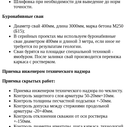
Шлифовка при необходимости для выведение до норм
точности.
Буронабивные сваи
Диаметр свай 400мм, длина 3000мм, марка бетона М250
(Б15);
В серийных проектах мы используем буронабивные
сваи диаметром 400мм и длиной 3 метра, если иное не
требуется по результатам геологии.
Сваи бурятся на площадке специальной техникой -
ямобуром. После заливки свай производится перевязка
каркаса с ростверком.
Приемка инженером технического надзора
Приемка скрытых работ:
Приемка инженером технического надзора по чеклисту.
Контроль защитного слоя арматуры 50-20мм+10мм.
Контроль толщины песчастной подсыпки +-50мм.
Контроль допуска между стержнями продольной
арматуры -20+40мм.
Контроль отклонения скважин от оси ростверка
+-150мм.
Контроль диаметра арматуры, шага каркаса, технологий