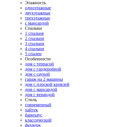
Этажность
одноэтажные
двухэтажные
трехэтажные
с мансардой
Спальни
1 спальня
2 спальни
3 спальни
4 спальни
5 спален
Особенности
дом с террасой
дом с гардеробной
дом с сауной
гараж на 2 машины
дом с плоской кровлей
дом с мансардой
дом с верандой
Стиль
современный
хайтек
барнхаус
классический
фахверк