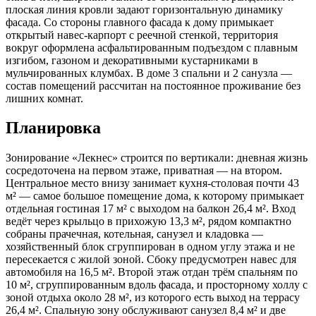
плоская линия кровли задают горизонтальную динамику
фасада. Со стороны главного фасада к дому примыкает
открытый навес-карпорт с реечной стенкой, территория
вокруг оформлена асфальтированным подъездом с плавным
изгибом, газоном и декоративными кустарниками в
мульчированных клумбах. В доме 3 спальни и 2 санузла —
состав помещений рассчитан на постоянное проживание без
лишних комнат.
Планировка
Зонирование «Лекнес» строится по вертикали: дневная жизнь
сосредоточена на первом этаже, приватная — на втором.
Центральное место внизу занимает кухня-столовая почти 43
м² — самое большое помещение дома, к которому примыкает
отдельная гостиная 17 м² с выходом на балкон 26,4 м². Вход
ведёт через крыльцо в прихожую 13,3 м², рядом компактно
собраны прачечная, котельная, санузел и кладовка —
хозяйственный блок сгруппирован в одном углу этажа и не
пересекается с жилой зоной. Сбоку предусмотрен навес для
автомобиля на 16,5 м². Второй этаж отдан трём спальням по
10 м², сгруппированным вдоль фасада, и просторному холлу с
зоной отдыха около 28 м², из которого есть выход на террасу
26,4 м². Спальную зону обслуживают санузел 8,4 м² и две