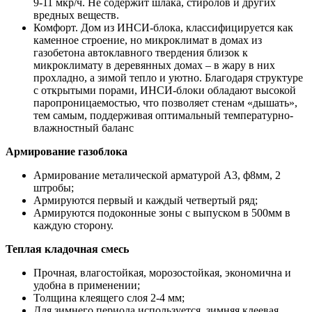
9-11 мкр/ч. Не содержит шлака, стиролов и других
вредных веществ.
Комфорт. Дом из ИНСИ-блока, классифицируется как
каменное строение, но микроклимат в домах из
газобетона автоклавного твердения близок к
микроклимату в деревянных домах – в жару в них
прохладно, а зимой тепло и уютно. Благодаря структуре
с открытыми порами, ИНСИ-блоки обладают высокой
паропроницаемостью, что позволяет стенам «дышать»,
тем самым, поддерживая оптимальный температурно-
влажностный баланс
Армирование газоблока
Армирование металической арматурой А3, ф8мм, 2
штробы;
Армируются первый и каждый четвертый ряд;
Армируются подоконные зоны с выпуском в 500мм в
каждую сторону.
Теплая кладочная смесь
Прочная, влагостойкая, морозостойкая, экономична и
удобна в применении;
Толщина клеящего слоя 2-4 мм;
Для зимнего периода используется, зимняя клеевая