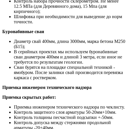
Контроль набора прочности склерометром. Не менее
12.5 МПа (для Деревянного дома), 15 Мпа (для
кирпичного);
Шлифовка при необходимости для выведение до норм
точности.
Буронабивные сваи
Диаметр свай 400мм, длина 3000мм, марка бетона М250
(Б15);
В серийных проектах мы используем буронабивные
сваи диаметром 400мм и длиной 3 метра, если иное не
требуется по результатам геологии.
Сваи бурятся на площадке специальной техникой -
ямобуром. После заливки свай производится перевязка
каркаса с ростверком.
Приемка инженером технического надзора
Приемка скрытых работ:
Приемка инженером технического надзора по чеклисту.
Контроль защитного слоя арматуры 50-20мм+10мм.
Контроль толщины песчастной подсыпки +-50мм.
Контроль допуска между стержнями продольной
арматуры -20+40мм.