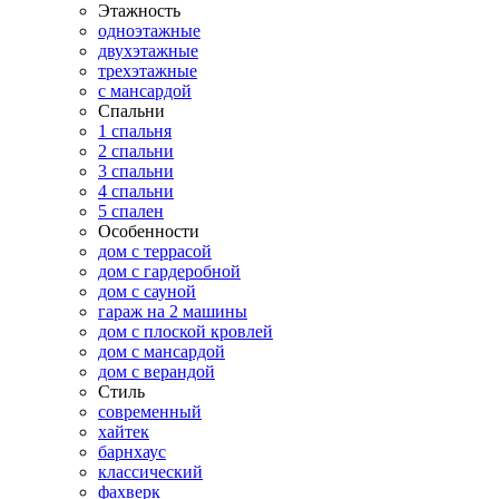
Этажность
одноэтажные
двухэтажные
трехэтажные
с мансардой
Спальни
1 спальня
2 спальни
3 спальни
4 спальни
5 спален
Особенности
дом с террасой
дом с гардеробной
дом с сауной
гараж на 2 машины
дом с плоской кровлей
дом с мансардой
дом с верандой
Стиль
современный
хайтек
барнхаус
классический
фахверк