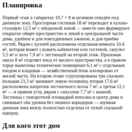
Планировка
Первый этаж в габаритах 10,7 × 8 м целиком отведён под
дневную зону. Просторная гостиная 18 м² переходит в кухню-
столовую 12,5 м² с обеденной зоной — вместе они формируют
открытое общее пространство в левой и центральной части
дома, удобное и для повседневных ужинов, и для приёма
гостей. Рядом с кухней расположена отдельная комната 10,4
м², которая может служить кабинетом или гостевой, санузел
5,5 м² и холл 7,9 м² с лестницей на второй этаж. Прихожая
около 8 м² отделяет вход от жилого пространства, а в правом
торце вынесены техническое помещение 6,1 м² с отдельным
входом и кладовая — хозяйственный блок изолирован от
жилой части. На втором этаже сгруппированы три спальни:
большая 23,3 м² занимает левую половину, вторая 17,6 м²
расположена напротив лестничного холла 7 м², а третья 12,1
м² — в правом углу, рядом с санузлом 7,7 м² с ванной.
Лестница с поворотной площадкой вписана в центр дома и
связывает оба уровня без лишних коридоров — шумная
дневная зона внизу полностью отделена от тихой спальной
наверху.
Для кого этот дом