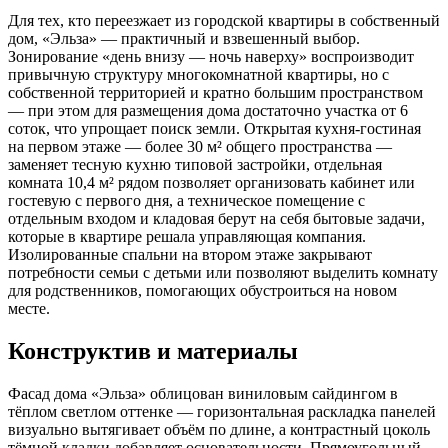
Для тех, кто переезжает из городской квартиры в собственный
дом, «Эльза» — практичный и взвешенный выбор.
Зонирование «день внизу — ночь наверху» воспроизводит
привычную структуру многокомнатной квартиры, но с
собственной территорией и кратно большим пространством
— при этом для размещения дома достаточно участка от 6
соток, что упрощает поиск земли. Открытая кухня-гостиная
на первом этаже — более 30 м² общего пространства —
заменяет тесную кухню типовой застройки, отдельная
комната 10,4 м² рядом позволяет организовать кабинет или
гостевую с первого дня, а техническое помещение с
отдельным входом и кладовая берут на себя бытовые задачи,
которые в квартире решала управляющая компания.
Изолированные спальни на втором этаже закрывают
потребности семьи с детьми или позволяют выделить комнату
для родственников, помогающих обустроиться на новом
месте.
Конструктив и материалы
Фасад дома «Эльза» облицован виниловым сайдингом в
тёплом светлом оттенке — горизонтальная раскладка панелей
визуально вытягивает объём по длине, а контрастный цоколь
тёмной кладки добавляет основательности. Прямоугольный