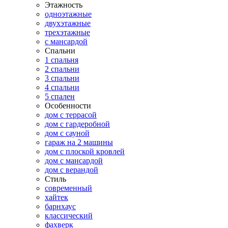
Этажность
одноэтажные
двухэтажные
трехэтажные
с мансардой
Спальни
1 спальня
2 спальни
3 спальни
4 спальни
5 спален
Особенности
дом с террасой
дом с гардеробной
дом с сауной
гараж на 2 машины
дом с плоской кровлей
дом с мансардой
дом с верандой
Стиль
современный
хайтек
барнхаус
классический
фахверк