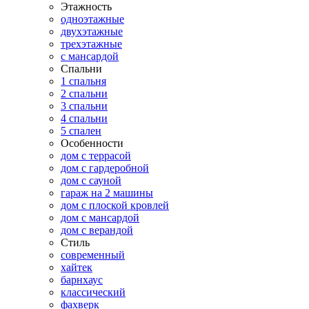
Этажность
одноэтажные
двухэтажные
трехэтажные
с мансардой
Спальни
1 спальня
2 спальни
3 спальни
4 спальни
5 спален
Особенности
дом с террасой
дом с гардеробной
дом с сауной
гараж на 2 машины
дом с плоской кровлей
дом с мансардой
дом с верандой
Стиль
современный
хайтек
барнхаус
классический
фахверк