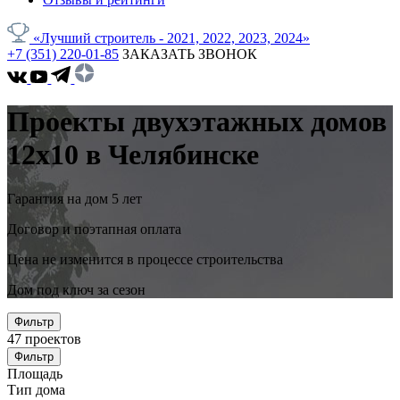
«Лучший строитель - 2021, 2022, 2023, 2024»
+7 (351) 220-01-85
ЗАКАЗАТЬ ЗВОНОК
Проекты двухэтажных домов
12x10 в Челябинске
Гарантия на дом 5 лет
Договор и поэтапная оплата
Цена не изменится в процессе строительства
Дом под ключ за сезон
Фильтр
47
проектов
Фильтр
Площадь
Тип дома