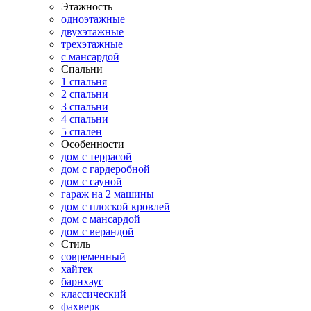
Этажность
одноэтажные
двухэтажные
трехэтажные
с мансардой
Спальни
1 спальня
2 спальни
3 спальни
4 спальни
5 спален
Особенности
дом с террасой
дом с гардеробной
дом с сауной
гараж на 2 машины
дом с плоской кровлей
дом с мансардой
дом с верандой
Стиль
современный
хайтек
барнхаус
классический
фахверк