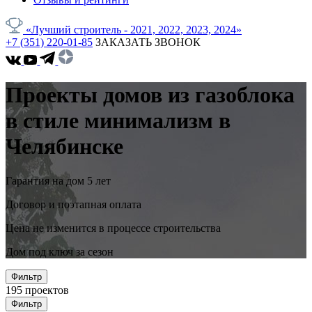
«Лучший строитель - 2021, 2022, 2023, 2024»
+7 (351) 220-01-85
ЗАКАЗАТЬ ЗВОНОК
Проекты домов из газоблока
в стиле минимализм в
Челябинске
Гарантия на дом 5 лет
Договор и поэтапная оплата
Цена не изменится в процессе строительства
Дом под ключ за сезон
Фильтр
195
проектов
Фильтр