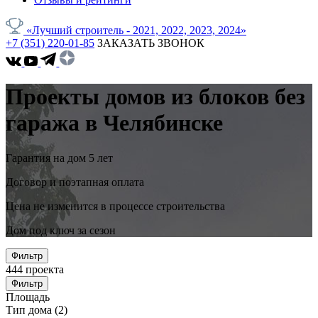
«Лучший строитель - 2021, 2022, 2023, 2024»
+7 (351) 220-01-85
ЗАКАЗАТЬ ЗВОНОК
Проекты домов из блоков без
гаража в Челябинске
Гарантия на дом 5 лет
Договор и поэтапная оплата
Цена не изменится в процессе строительства
Дом под ключ за сезон
Фильтр
444
проекта
Фильтр
Площадь
Тип дома
(2)