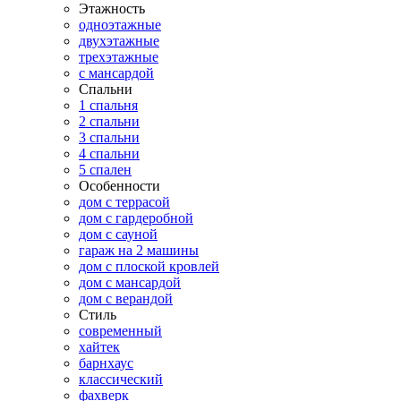
Этажность
одноэтажные
двухэтажные
трехэтажные
с мансардой
Спальни
1 спальня
2 спальни
3 спальни
4 спальни
5 спален
Особенности
дом с террасой
дом с гардеробной
дом с сауной
гараж на 2 машины
дом с плоской кровлей
дом с мансардой
дом с верандой
Стиль
современный
хайтек
барнхаус
классический
фахверк