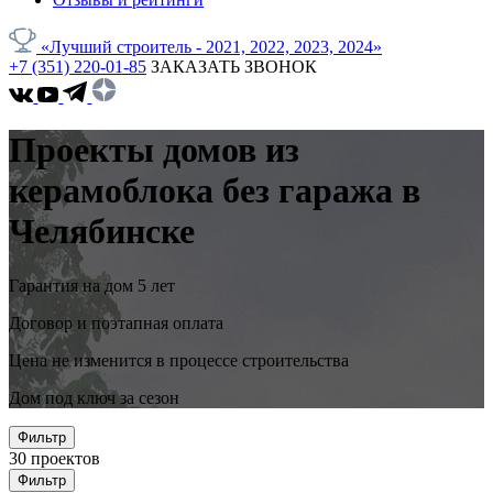
«Лучший строитель - 2021, 2022, 2023, 2024»
+7 (351) 220-01-85
ЗАКАЗАТЬ ЗВОНОК
Проекты домов из
керамоблока без гаража в
Челябинске
Гарантия на дом 5 лет
Договор и поэтапная оплата
Цена не изменится в процессе строительства
Дом под ключ за сезон
Фильтр
30
проектов
Фильтр