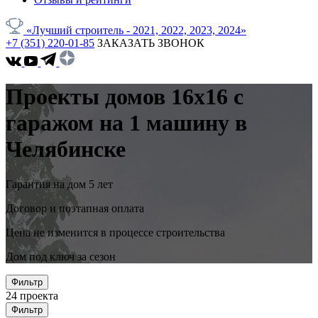
«Лучший строитель - 2021, 2022, 2023, 2024»
+7 (351) 220-01-85
ЗАКАЗАТЬ ЗВОНОК
Проекты домов 16x16 с
гаражом на 1 машину в
Челябинске
Гарантия на дом 5 лет
Договор и поэтапная оплата
Цена не изменится в процессе строительства
Дом под ключ за сезон
Фильтр
24
проекта
Фильтр