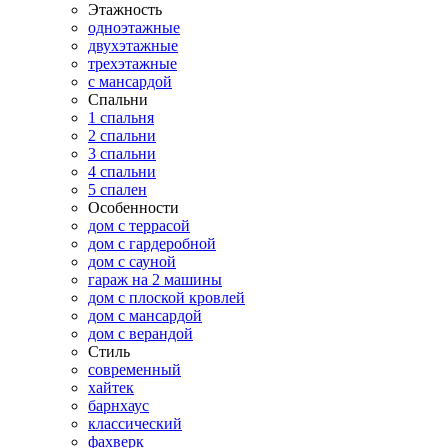
Этажность
одноэтажные
двухэтажные
трехэтажные
с мансардой
Спальни
1 спальня
2 спальни
3 спальни
4 спальни
5 спален
Особенности
дом с террасой
дом с гардеробной
дом с сауной
гараж на 2 машины
дом с плоской кровлей
дом с мансардой
дом с верандой
Стиль
современный
хайтек
барнхаус
классический
фахверк