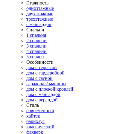
Этажность
одноэтажные
двухэтажные
трехэтажные
с мансардой
Спальни
1 спальня
2 спальни
3 спальни
4 спальни
5 спален
Особенности
дом с террасой
дом с гардеробной
дом с сауной
гараж на 2 машины
дом с плоской кровлей
дом с мансардой
дом с верандой
Стиль
современный
хайтек
барнхаус
классический
фахверк